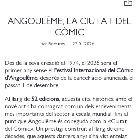
ANGOULÊME, LA CIUTAT DEL
CÒMIC
per
Finestres
22.01.2026
Des de la seva creació el 1974, el 2026 serà el
primer any sense el
Festival Internacional del Còmic
d’Angoulême
, després de la cancel·lació anunciada el
passat 1 de desembre.
Al llarg de
52 edicions
, aquesta cita històrica amb el
novè art s’ha consagrat com un dels esdeveniments
més importants del sector a escala mundial, fins al
punt que Angoulême és coneguda com la «Ciutat
del Còmic». Un prestigi construït al llarg de cinc
dècades, que aquests darrers anys s’ha vist entelat