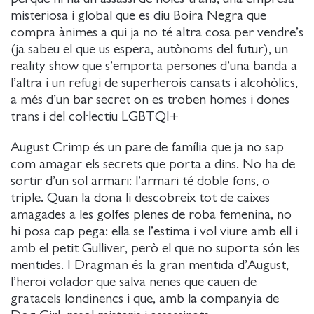
misteriosa i global que es diu Boira Negra que
compra ànimes a qui ja no té altra cosa per vendre’s
(ja sabeu el que us espera, autònoms del futur), un
reality show que s’emporta persones d’una banda a
l’altra i un refugi de superherois cansats i alcohòlics,
a més d’un bar secret on es troben homes i dones
trans i del col·lectiu LGBTQI+
August Crimp és un pare de família que ja no sap
com amagar els secrets que porta a dins. No ha de
sortir d’un sol armari: l’armari té doble fons, o
triple. Quan la dona li descobreix tot de caixes
amagades a les golfes plenes de roba femenina, no
hi posa cap pega: ella se l’estima i vol viure amb ell i
amb el petit Gulliver, però el que no suporta són les
mentides. I Dragman és la gran mentida d’August,
l’heroi volador que salva nenes que cauen de
gratacels londinencs i que, amb la companyia de