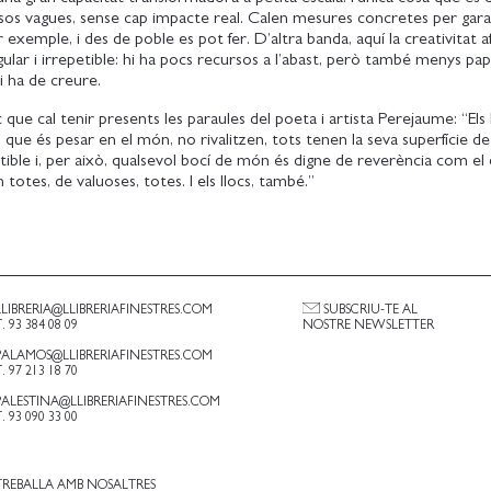
sos vagues, sense cap impacte real. Calen mesures concretes per garan
er exemple, i des de poble es pot fer. D’altra banda, aquí la creativitat a
ular i irrepetible: hi ha pocs recursos a l’abast, però també menys pap
’hi ha de creure.
 que cal tenir presents les paraules del poeta i artista Perejaume: “Els 
l que és pesar en el món, no rivalitzen, tots tenen la seva superfície d
tible i, per això, qualsevol bocí de món és digne de reverència com el
totes, de valuoses, totes. I els llocs, també.”
LLIBRERIA@LLIBRERIAFINESTRES.COM
SUBSCRIU-TE AL
T. 93 384 08 09
NOSTRE NEWSLETTER
PALAMOS@LLIBRERIAFINESTRES.COM
T. 97 213 18 70
PALESTINA@LLIBRERIAFINESTRES.COM
T. 93 090 33 00
TREBALLA AMB NOSALTRES