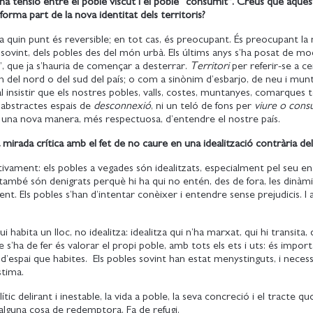
 una tensió entre el poble viscut i el poble “consumit”. Creus que aques
 forma part de la nova identitat dels territoris?
s a quin punt és reversible; en tot cas, és preocupant. És preocupant la
, sovint, dels pobles des del món urbà. Els últims anys s’ha posat de mo
i”, que ja s’hauria de començar a desterrar.
Territori
per referir-se a c
uin del nord o del sud del país; o com a sinònim d’esbarjo, de neu i mun
al insistir que els nostres pobles, valls, costes, muntanyes, comarques 
abstractes espais de
desconnexió
, ni un teló de fons per
viure o cons
 una nova manera, més respectuosa, d’entendre el nostre país.
 mirada crítica amb el fet de no caure en una idealització contrària d
ctivament: els pobles a vegades són idealitzats, especialment pel seu en
a també són denigrats perquè hi ha qui no entén, des de fora, les dinàm
gent. Els pobles s’han d’intentar conèixer i entendre sense prejudicis. I 
.
i habita un lloc, no idealitza: idealitza qui n’ha marxat, qui hi transita, 
e s’ha de fer és valorar el propi poble, amb tots els ets i uts: és impor
 d’espai que habites. Els pobles sovint han estat menystinguts, i neces
stima.
tic delirant i inestable, la vida a poble, la seva concreció i el tracte qu
 alguna cosa de redemptora. Fa de refugi.