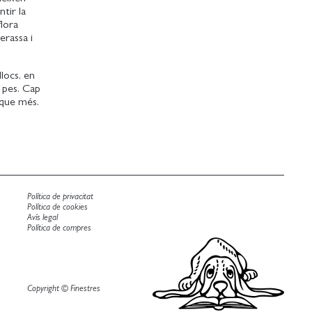
tir la
flora
erassa i
llocs, en
e pes. Cap
 que més.
Política de privacitat
Política de cookies
Avís legal
Política de compres
Copyright © Finestres