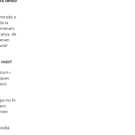
ta tensió
 mirada o
da la
entenars
tanya, de
tenen
umir
el món?
torn i
iques
això
qui no hi
tant
siten
otidià