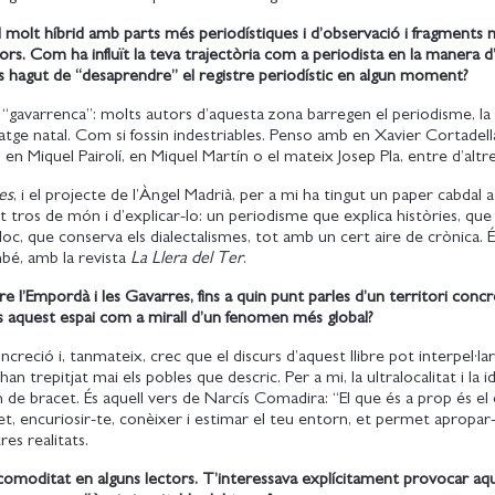
stil molt híbrid amb parts més periodístiques i d’observació i fragments
dors. Com ha influït la teva trajectòria com a periodista en la manera d
s hagut de “desaprendre” el registre periodístic en algun moment?
ó “gavarrenca”: molts autors d’aquesta zona barregen el periodisme, la
isatge natal. Com si fossin indestriables. Penso amb en Xavier Cortadell
 en Miquel Pairolí, en Miquel Martín o el mateix Josep Pla, entre d’alt
es
, i el projecte de l’Àngel Madrià, per a mi ha tingut un paper cabdal a
 tros de món i d’explicar-lo: un periodisme que explica històries, qu
lloc, que conserva els dialectalismes, tot amb un cert aire de crònica. É
bé, amb la revista
La Llera del Ter
.
 l’Empordà i les Gavarres, fins a quin punt parles d’un territori concret
es aquest espai com a mirall d’un fenomen més global?
ncreció i, tanmateix, crec que el discurs d’aquest llibre pot interpel·lar
n trepitjat mai els pobles que descric. Per a mi, la ultralocalitat i la i
an de bracet. És aquell vers de Narcís Comadira: “El que és a prop és el
fet, encuriosir-te, conèixer i estimar el teu entorn, et permet apropar-
es realitats.
incomoditat en alguns lectors. T’interessava explícitament provocar aq