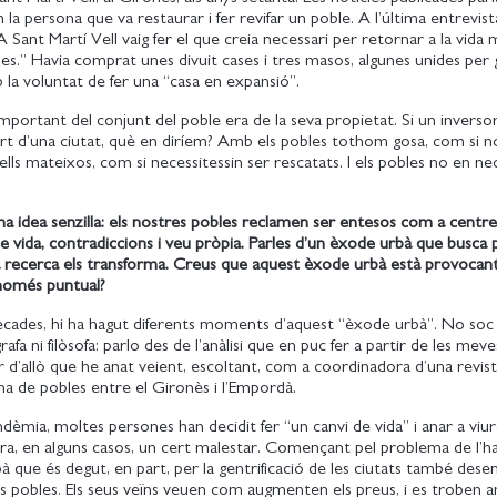
 la persona que va restaurar i fer revifar un poble. A l’última entrevis
A Sant Martí Vell vaig fer el que creia necessari per retornar a la vida 
s.” Havia comprat unes divuit cases i tres masos, algunes unides per g
 la voluntat de fer una “casa en expansió”.
portant del conjunt del poble era de la seva propietat. Si un inverso
t d’una ciutat, què en diríem? Amb els pobles tothom gosa, com si n
ells mateixos, com si necessitessin ser rescatats. I els pobles no en ne
 una idea senzilla: els nostres pobles reclamen ser entesos com a centre
e vida, contradiccions i veu pròpia. Parles d’un èxode urbà que busca 
a recerca els transforma. Creus que aquest èxode urbà està provocant
 només puntual?
dècades, hi ha hagut diferents moments d’aquest “èxode urbà”. No soc
rafa ni filòsofa: parlo des de l’anàlisi que en puc fer a partir de les meve
ir d’allò que he anat veient, escoltant, com a coordinadora d’una revis
na de pobles entre el Gironès i l’Empordà.
dèmia, moltes persones han decidit fer “un canvi de vida” i anar a viur
era, en alguns casos, un cert malestar. Començant pel problema de l’ha
 que és degut, en part, per la gentrificació de les ciutats també des
els pobles. Els seus veïns veuen com augmenten els preus, i es troben 