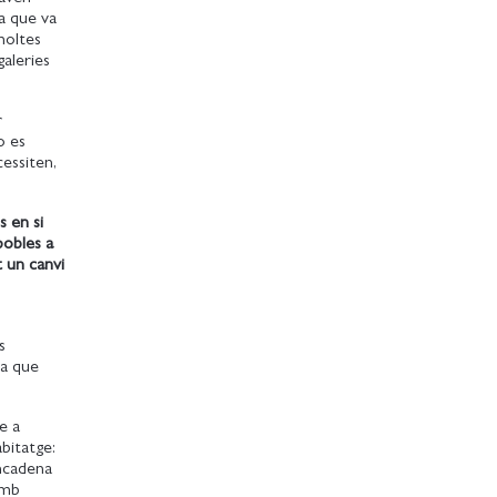
ta que va
moltes
aleries
r
o es
cessiten,
s en si
pobles a
 un canvi
s
ta que
e a
bitatge:
encadena
amb