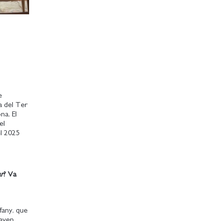
e
a del Ter
na, El
el
el 2025
ar
? Va
fany, que
laven