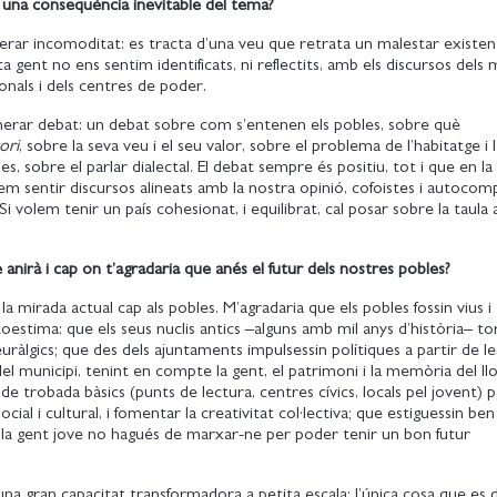
 una conseqüència inevitable del tema?
rar incomoditat: es tracta d’una veu que retrata un malestar existen
ta gent no ens sentim identificats, ni reflectits, amb els discursos dels 
nals i dels centres de poder.
nerar debat: un debat sobre com s’entenen els pobles, sobre què
ori
, sobre la seva veu i el seu valor, sobre el problema de l’habitatge i 
s, sobre el parlar dialectal. El debat sempre és positiu, tot i que en la
m sentir discursos alineats amb la nostra opinió, cofoistes i autocomp
Si volem tenir un país cohesionat, i equilibrat, cal posar sobre la taula
anirà i cap on t’agradaria que anés el futur dels nostres pobles?
la mirada actual cap als pobles. M’agradaria que els pobles fossin vius i
toestima: que els seus nuclis antics –alguns amb mil anys d’història– to
uràlgics; que des dels ajuntaments impulsessin polítiques a partir de le
del municipi, tenint en compte la gent, el patrimoni i la memòria del ll
 de trobada bàsics (punts de lectura, centres cívics, locals pel jovent) 
social i cultural, i fomentar la creativitat col·lectiva; que estiguessin ben
 la gent jove no hagués de marxar-ne per poder tenir un bon futur
una gran capacitat transformadora a petita escala: l’única cosa que es 