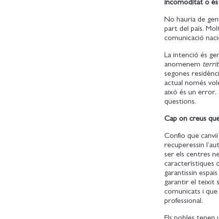
incomoditat o és
No hauria de gene
part del país. Mol
comunicació nacio
La intenció és ge
anomenem
territ
segones residèncie
actual només vole
això és un error. 
qüestions.
Cap on creus que 
Confio que canviï 
recuperessin l’au
ser els centres ne
característiques 
garantissin espais
garantir el teixit 
comunicats i que
professional.
Els pobles tenen 