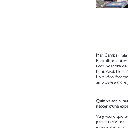
Mar Camps
(Pala
Periodisme Intern
i cofundadora del 
Punt Avui, Hora N
llibre
Arquitectura
amb
Sense mans 
Quin va ser el pu
néixer d’una exp
Vaig veure que er
particularíssima– 
es va instal·lar a