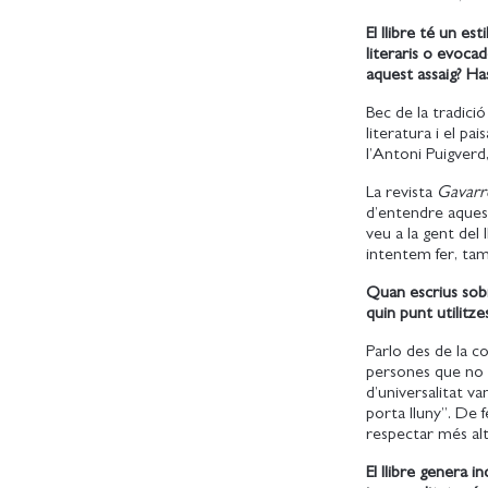
El llibre té un e
literaris o evoca
aquest assaig? Ha
Bec de la tradici
literatura i el pa
l’Antoni Puigverd,
La revista
Gavarr
d’entendre aquest
veu a la gent del 
intentem fer, tam
Quan escrius sobre
quin punt utilitz
Parlo des de la co
persones que no ha
d’universalitat v
porta lluny”. De 
respectar més altr
El llibre genera 