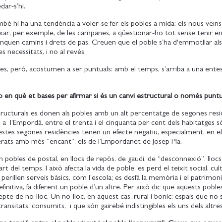
edar-s’hi.
mbé hi ha una tendència a voler-se fer els pobles a mida: els nous veïns
ar, per exemple, de les campanes, a qüestionar-ho tot sense tenir 
 tanquen camins i drets de pas. Creuen que el poble s’ha d'emmotllar al
ves necessitats, i no al revés.
s, però, acostumen a ser puntuals: amb el temps, s’arriba a una ente
 en què et bases per afirmar si és un canvi estructural o només puntu
ructurals es donen als pobles amb un alt percentatge de segones resi
 a l’Empordà, entre el trenta i el cinquanta per cent dels habitatges s
estes segones residències tenen un efecte negatiu, especialment, en e
derats amb més “encant”, els de l’Empordanet de Josep Pla.
n pobles de postal, en llocs de repòs, de gaudi, de “desconnexió”, lloc
art del temps. I això afecta la vida de poble: es perd el teixit social, cult
perillen serveis bàsics, com l’escola; es desfà la memòria i el patrimoni 
efinitiva, fa diferent un poble d’un altre. Per això dic que aquests poble
pte de no-lloc. Un no-lloc, en aquest cas, rural i bonic: espais que no 
ransitats, consumits, i que són gairebé indistingibles els uns dels altre