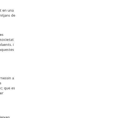
t en una
mitjans de
les
 societat
laents, i
 aquestes
rnessin a
s
oc; que es
per
deixen