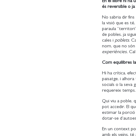
En el llibre hi ha
és reversible o ja
No sabria dir fin
la visió que es té
paraula “territor
de pobles, ja sig
cales i
poblets
. C
nom, que no són 
experiències.
Cal
Com equilibres la
Hi ha crítica, efe
paisatge, i alhor
socials o la seva 
requereix temps
Qui viu a poble, qu
pot accedir. El qu
estimar la porció
dotar-se d’autoe
En un context polí
amb els veïns, té