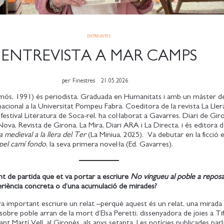
ENTREVISTES
ENTREVISTA A MAR CAMPS
per
Finestres
21.05.2026
mós, 1991) és periodista. Graduada en Humanitats i amb un màster d
acional a la Universitat Pompeu Fabra. Coeditora de la revista La Ller
festival Literatura de Soca-rel, ha col·laborat a Gavarres, Diari de Giro
ova, Revista de Girona, La Mira, Diari ARA i La Directa, i és editora d
 medieval a la llera del Ter
(La Miniua, 2025). Va debutar en la ficció 
pel camí fondo
, la seva primera novel·la (Ed. Gavarres).
nt de partida que et va portar a escriure
No vingueu al poble a repos
eriència concreta o d’una acumulació de mirades?
a important escriure un relat –perquè aquest és un relat, una mirada
sobre poble arran de la mort d’Elsa Peretti, dissenyadora de joies a Tif
 Sant Martí Vell, al Gironès, als anys setanta. Les notícies publicades par