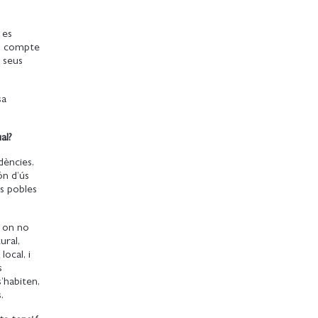
 es
en compte
s seus
sa
al?
dències.
ón d’ús
ls pobles
s on no
ural,
local, i
s
s’habiten,
s.