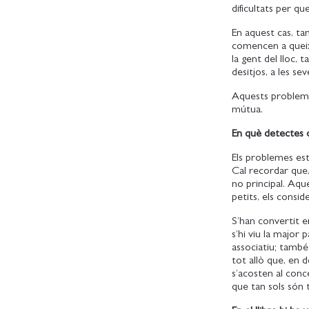
dificultats per qu
En aquest cas, ta
comencen a queix
la gent del lloc,
desitjos, a les se
Aquests probleme
mútua.
En què detectes o
Els problemes est
Cal recordar que,
no principal. Aqu
petits, els consi
S’han convertit e
s’hi viu la major p
associatiu; també 
tot allò que, en d
s’acosten al conce
que tan sols són t