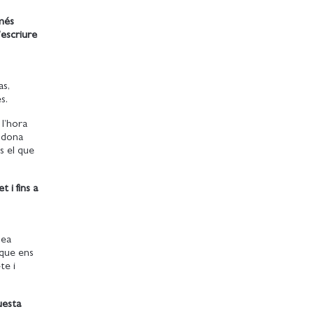
 més
’escriure
as,
res.
 l’hora
e dona
s el que
 i fins a
dea
 que ens
te i
uesta