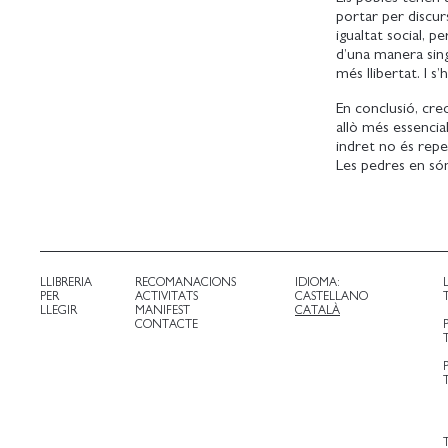
portar per discur
igualtat social, p
d’una manera sing
més llibertat. I s
En conclusió, crec
allò més essencia
indret no és repe
Les pedres en són 
LLIBRERIA
RECOMANACIONS
IDIOMA:
PER
ACTIVITATS
CASTELLANO
LLEGIR
MANIFEST
CATALÀ
CONTACTE