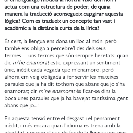
actua com una estructura de poder, de quina
manera la traducció aconsegueix capgirar aquesta
lògica? Com es tradueix un concepte tan vast i
acadèmic a la distància curta de la lírica?
És cert, la llengua ens dona un lloc al món, però
també ens obliga a percebre’l des dels seus
termes ―uns termes que són sempre heretats: quan
dic
m’he enamorat
estic expressant un sentiment
únic, inèdit cada vegada que m’enamoro, però
alhora em veig obligada a fer servir les mateixes
paraules que ja ha dit tothom que abans que jo s’ha
enamorat; dir
m’he enamorat
és ficar-se dins la
boca unes paraules que ja ha bavejat tantíssima gent
abans que jo...!
En aquesta tensió entre el desgast i el pensament
inèdit, i més encara quan l’idioma es trena amb la
identitat, correm el risc de fer de la llengua una eina