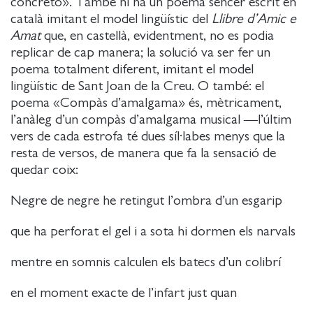
concreto». També hi ha un poema sencer escrit en
català imitant el model lingüístic del
Llibre d’Amic e
Amat
que, en castellà, evidentment, no es podia
replicar de cap manera; la solució va ser fer un
poema totalment diferent, imitant el model
lingüístic de Sant Joan de la Creu. O també: el
poema «Compàs d’amalgama» és, mètricament,
l’anàleg d’un compàs d’amalgama musical ―l’últim
vers de cada estrofa té dues síl·labes menys que la
resta de versos, de manera que fa la sensació de
quedar coix:
Negre de negre he retingut l’ombra d’un esgarip
que ha perforat el gel i a sota hi dormen els narvals
mentre en somnis calculen els batecs d’un colibrí
en el moment exacte de l’infart just quan