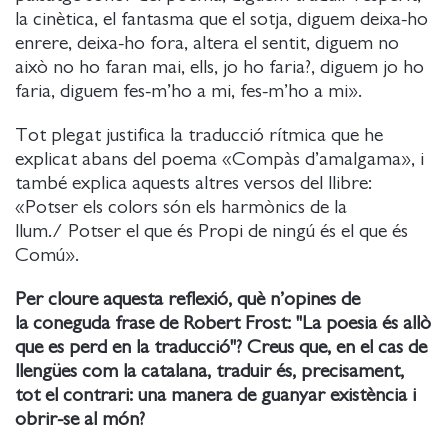
la cinètica, el fantasma que el sotja, diguem deixa-ho
enrere, deixa-ho fora, altera el sentit, diguem no
això no ho faran mai, ells, jo ho faria?, diguem jo ho
faria, diguem fes-m’ho a mi, fes-m’ho a mi».
Tot plegat justifica la traducció rítmica que he
explicat abans del poema «Compàs d’amalgama», i
també explica aquests altres versos del llibre:
«Potser els colors són els harmònics de la
llum./ Potser el que és Propi de ningú és el que és
Comú».
Per cloure aquesta reflexió, què n’opines de
la coneguda frase de Robert Frost: "La poesia és allò
que es perd en la traducció"? Creus que, en el cas de
llengües com la catalana, traduir és, precisament,
tot el contrari: una manera de guanyar existència i
obrir-se al món?