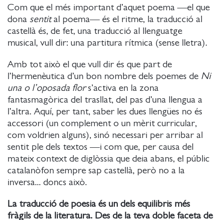
Com que el més important d’aquet poema ―el que
dona
sentit
al poema― és el ritme, la traducció al
castellà és, de fet, una traducció al llenguatge
musical, vull dir: una partitura rítmica (sense lletra).
Amb tot això el que vull dir és que part de
l’hermenèutica d’un bon nombre dels poemes de
Ni
una o l’oposada flor
s’activa en la zona
fantasmagòrica del trasllat, del pas d’una llengua a
l’altra. Aquí, per tant, saber les dues llengües no és
accessori (un complement o un mèrit curricular,
com voldrien alguns), sinó necessari per arribar al
sentit ple dels textos ―i com que, per causa del
mateix context de diglòssia que deia abans, el públic
catalanòfon sempre sap castellà, però no a la
inversa... doncs això.
La traducció de poesia és un dels equilibris més
fràgils de la literatura. Des de la teva doble faceta de