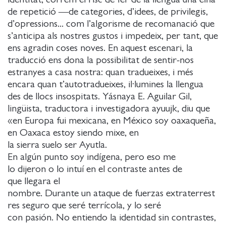
de repetició ―de categories, d’idees, de privilegis,
d’opressions... com l’algorisme de recomanació que
s’anticipa als nostres gustos i impedeix, per tant, que
ens agradin coses noves. En aquest escenari, la
traducció ens dona la possibilitat de sentir-nos
estranyes a casa nostra: quan tradueixes, i més
encara quan t’autotradueixes, il·lumines la llengua
des de llocs insospitats. Yásnaya E. Aguilar Gil,
lingüista, traductora i investigadora ayuujk, diu que
«en Europa fui mexicana, en México soy oaxaqueña,
en Oaxaca estoy siendo mixe, en
la sierra suelo ser Ayutla.
En algún punto soy indígena, pero eso me
lo dijeron o lo intuí en el contraste antes de
que llegara el
nombre. Durante un ataque de fuerzas extraterrest
res seguro que seré terrícola, y lo seré
con pasión. No entiendo la identidad sin contrastes,