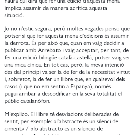
haurà qui dirà que fer una edició d’aquesta mena
implica assumir de manera acrítica aquesta
situació.
Jo no n’estic segura, però moltes vegades penso que
potser sí que fer aquesta mena d’edicions és assumir
la derrota. És per això que, quan em vaig decidir a
publicar amb Arrebato i vaig acceptar, per tant, de
fer una edició bilingüe català-castellà, potser vaig ser
una mica cínica. En tot cas, però, la meva intenció
des del principi va ser la de fer de la necessitat virtut
i, sobretot, la de fer un llibre que, en qualsevol dels
casos (i que no em sentin a Espanya), només
pugui arribar a descodificar en la seva totalitat el
públic catalanòfon.
M’explico. El llibre té desviacions deliberades de
sentit, per exemple: «l’abstracte és un silenci de
ciment» / «lo abstracto es un silencio de