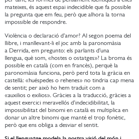
mateixes, és aquest espai indecidible que fa possible
la pregunta que em feu, però que alhora la torna
impossible de respondre.
Violència o declaració d’amor? Al segon poema del
llibre, i manllevant-li el joc amb la paronomàsia
a Derrida, em pregunto: els parlants d’una
llengua, què som, «hostes o ostatges»? La broma és
possible en català (com en francès), perquè la
paronomàsia funciona, però perd tota la gràcia en
castellà: «huéspedes o rehenes» no tindria cap mena
de sentit; per això ho hem traduït com a
«auxilios o exilios». Gràcies a la traducció, gràcies a
aquest exercici meravellós d’indecidibilitat, la
impossibilitat del binomi en català es multiplica en
donar un altre binomi que manté el trop fonètic,
però que ens obliga a desviar el sentit.
Si el llenguatge modela la nostra visió del món i