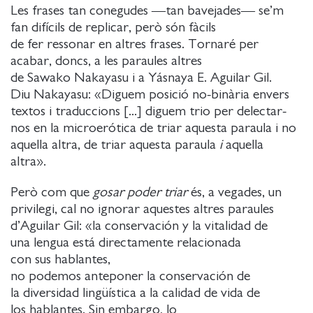
Les frases tan conegudes ―tan bavejades― se’m
fan difícils de replicar, però són fàcils
de fer ressonar en altres frases. Tornaré per
acabar, doncs, a les paraules altres
de Sawako Nakayasu i a Yásnaya E. Aguilar Gil.
Diu Nakayasu: «Diguem posició no-binària envers
textos i traduccions [...] diguem trio per delectar-
nos en la microerótica de triar aquesta paraula i no
aquella altra, de triar aquesta paraula
i
aquella
altra».
Però com que
gosar poder triar
és, a vegades, un
privilegi, cal no ignorar aquestes altres paraules
d’Aguilar Gil: «la conservación y la vitalidad de
una lengua está directamente relacionada
con sus hablantes,
no podemos anteponer la conservación de
la diversidad lingüística a la calidad de vida de
los hablantes. Sin embargo, lo