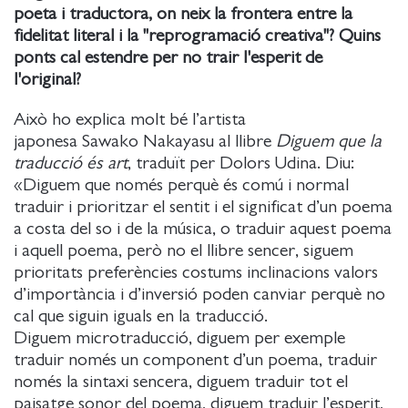
poeta i traductora, on neix la frontera entre la
fidelitat literal i la "reprogramació creativa"? Quins
ponts cal estendre per no trair l'esperit de
l'original?
Això ho explica molt bé l’artista
japonesa Sawako Nakayasu al llibre
Diguem que la
traducció és art
, traduït per Dolors Udina. Diu:
«Diguem que només perquè és comú i normal
traduir i prioritzar el sentit i el significat d’un poema
a costa del so i de la música, o traduir aquest poema
i aquell poema, però no el llibre sencer, siguem
prioritats preferències costums inclinacions valors
d’importància i d’inversió poden canviar perquè no
cal que siguin iguals en la traducció.
Diguem microtraducció, diguem per exemple
traduir només un component d’un poema, traduir
només la sintaxi sencera, diguem traduir tot el
paisatge sonor del poema, diguem traduir l’esperit,