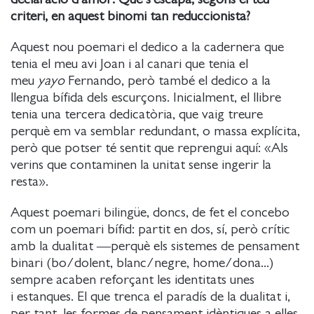
criteri, en aquest binomi tan reduccionista?
Aquest nou poemari el dedico a la cadernera que
tenia el meu avi Joan i al canari que tenia el
meu
yayo
Fernando, però també el dedico a la
llengua bífida dels escurçons. Inicialment, el llibre
tenia una tercera dedicatòria, que vaig treure
perquè em va semblar redundant, o massa explícita,
però que potser té sentit que reprengui aquí: «Als
verins que contaminen la unitat sense ingerir la
resta».
Aquest poemari bilingüe, doncs, de fet el concebo
com un poemari bífid: partit en dos, sí, però crític
amb la dualitat ―perquè els sistemes de pensament
binari (bo/dolent, blanc/negre, home/dona...)
sempre acaben reforçant les identitats unes
i estanques. El que trenca el paradís de la dualitat i,
per tant, les formes de pensament idèntiques a elles