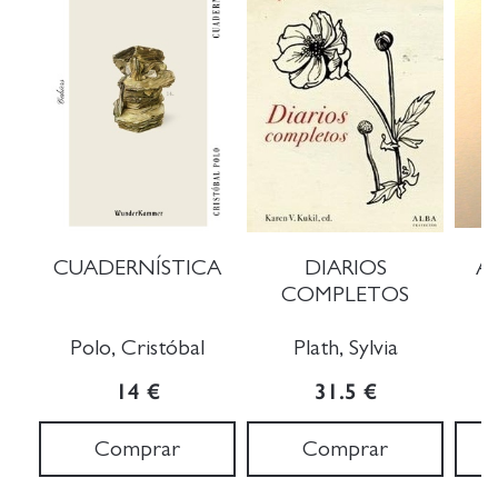
CUADERNÍSTICA
DIARIOS
A
COMPLETOS
Polo, Cristóbal
Plath, Sylvia
14 €
31.5 €
Comprar
Comprar