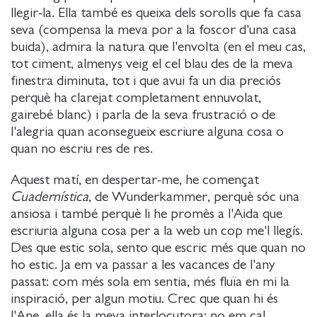
llegir-la. Ella també es queixa dels sorolls que fa casa
seva (compensa la meva por a la foscor d'una casa
buida), admira la natura que l'envolta (en el meu cas,
tot ciment, almenys veig el cel blau des de la meva
finestra diminuta, tot i que avui fa un dia preciós
perquè ha clarejat completament ennuvolat,
gairebé blanc) i parla de la seva frustració o de
l'alegria quan aconsegueix escriure alguna cosa o
quan no escriu res de res.
Aquest matí, en despertar-me, he començat
Cuadernística
, de Wunderkammer, perquè sóc una
ansiosa i també perquè li he promès a l'Aida que
escriuria alguna cosa per a la web un cop me'l llegís.
Des que estic sola, sento que escric més que quan no
ho estic. Ja em va passar a les vacances de l'any
passat: com més sola em sentia, més fluïa en mi la
inspiració, per algun motiu. Crec que quan hi és
l'Ane, ella és la meva interlocutora: no em cal