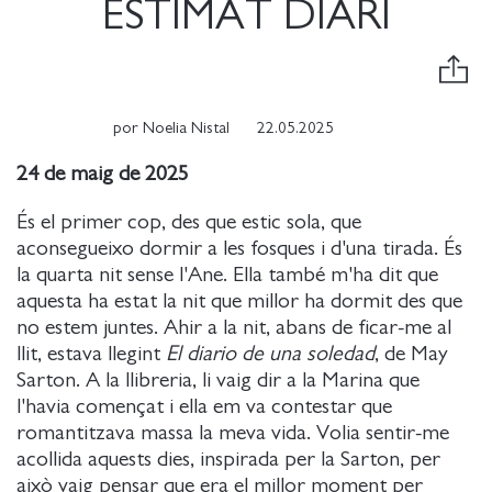
ESTIMAT DIARI
por
Noelia Nistal
22.05.2025
24 de maig de 2025
És el primer cop, des que estic sola, que
aconsegueixo dormir a les fosques i d'una tirada. És
la quarta nit sense l'Ane. Ella també m'ha dit que
aquesta ha estat la nit que millor ha dormit des que
no estem juntes. Ahir a la nit, abans de ficar-me al
llit, estava llegint
El diario de una soledad
, de May
Sarton. A la llibreria, li vaig dir a la Marina que
l'havia començat i ella em va contestar que
romantitzava massa la meva vida. Volia sentir-me
acollida aquests dies, inspirada per la Sarton, per
això vaig pensar que era el millor moment per