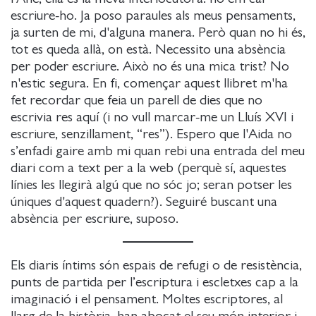
escriure-ho. Ja poso paraules als meus pensaments,
ja surten de mi, d'alguna manera. Però quan no hi és,
tot es queda allà, on està. Necessito una absència
per poder escriure. Això no és una mica trist? No
n'estic segura. En fi, començar aquest llibret m'ha
fet recordar que feia un parell de dies que no
escrivia res aquí (i no vull marcar-me un Lluís XVI i
escriure, senzillament, “res”). Espero que l'Aida no
s’enfadi gaire amb mi quan rebi una entrada del meu
diari com a text per a la web (perquè sí, aquestes
línies les llegirà algú que no sóc jo; seran potser les
úniques d'aquest quadern?). Seguiré buscant una
absència per escriure, suposo.
Els diaris íntims són espais de refugi o de resistència,
punts de partida per l’escriptura i escletxes cap a la
imaginació i el pensament. Moltes escriptores, al