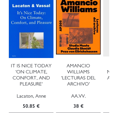
IT IS NICE TODAY
AMANCIO
'ON CLIMATE,
WILLIAMS
NA
CONFORT, AND
'LECTURAS DEL
A
PLEASURE'
ARCHIVO'
Lacaton, Anne
AA.VV.
R
50.85 €
38 €