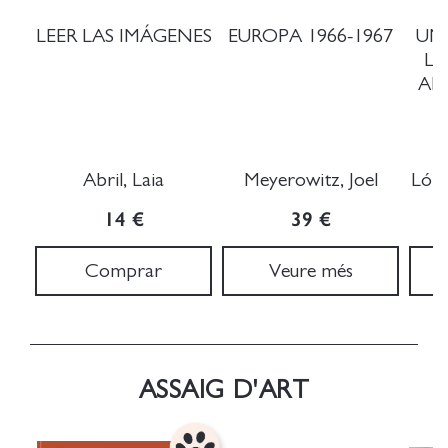
LEER LAS IMÁGENES
EUROPA 1966-1967
UN
LA
AF
T
Abril, Laia
Meyerowitz, Joel
Lópe
14 €
39 €
Comprar
Veure més
ASSAIG D'ART