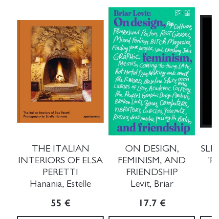
THE ITALIAN
ON DESIGN,
SLE
INTERIORS OF ELSA
FEMINISM, AND
'
PERETTI
FRIENDSHIP
Hanania, Estelle
Levit, Briar
B
55 €
17.7 €