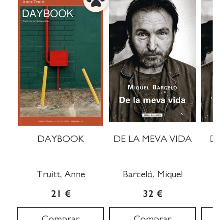
DAYBOOK
DE LA MEVA VIDA
DE
Truitt, Anne
Barceló, Miquel
B
21 €
32 €
Comprar
Comprar