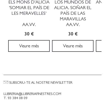
ELS MONS D'ALÍCIA
LOS MUNDOS DE
ANT
'SOMIAR EL PAÍS DE
ALICIA. SOÑAR EL
P
LES MERAVELLES'
PAÍS DE LAS
MARAVILLAS
AA.VV.
AA.VV.
T
30 €
30 €
Veure més
Veure més
SUBSCRIU-TE AL NOSTRE NEWSLETTER
LLIBRERIA@LLIBRERIAFINESTRES.COM
T. 93 384 08 09