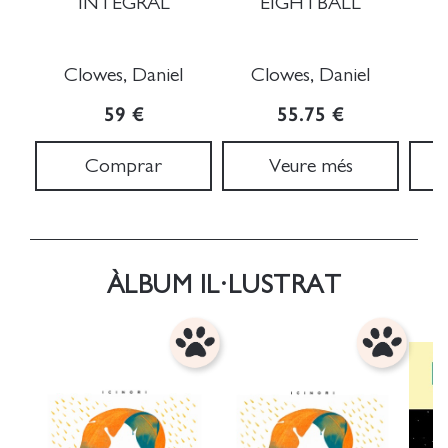
INTEGRAL
EIGHTBALL
Clowes, Daniel
Clowes, Daniel
M
59 €
55.75 €
Comprar
Veure més
ÀLBUM IL·LUSTRAT