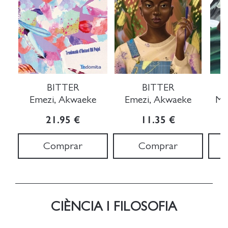
BITTER
BITTER
Emezi, Akwaeke
Emezi, Akwaeke
Ma
21.95 €
11.35 €
Comprar
Comprar
CIÈNCIA I FILOSOFIA