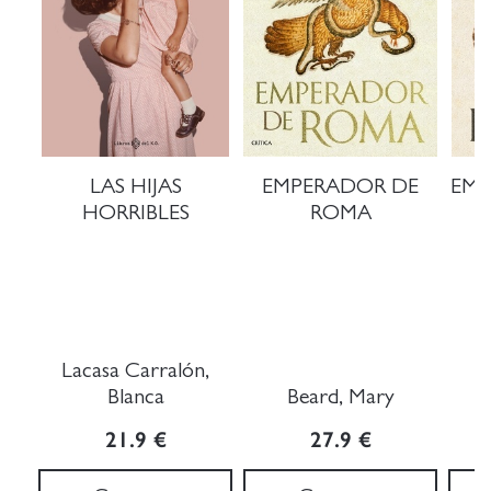
LAS HIJAS
EMPERADOR DE
EMP
HORRIBLES
ROMA
Lacasa Carralón,
Blanca
Beard, Mary
21.9 €
27.9 €