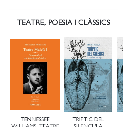
TEATRE, POESIA I CLÀSSICS
TENNESSEE
TRÍPTIC DEL
T
WILLIAMS. TEATRE
SILENCI 'LA