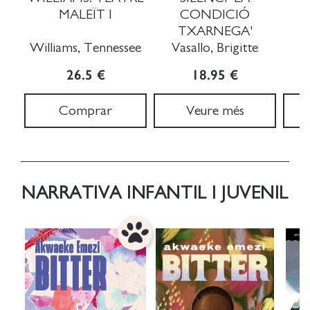
MALEÏT I
CONDICIÓ
TXARNEGA'
Williams, Tennessee
Vasallo, Brigitte
V
26.5 €
18.95 €
Comprar
Veure més
NARRATIVA INFANTIL I JUVENIL