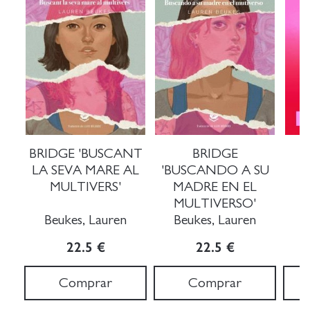
BRIDGE 'BUSCANT
BRIDGE
LA SEVA MARE AL
'BUSCANDO A SU
MULTIVERS'
MADRE EN EL
MULTIVERSO'
Beukes, Lauren
Beukes, Lauren
B
22.5 €
22.5 €
Comprar
Comprar