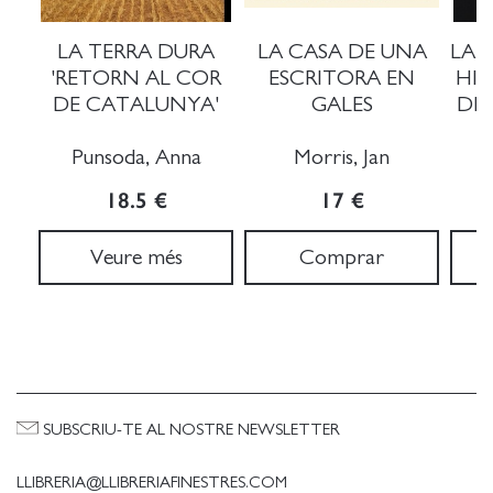
LA TERRA DURA
LA CASA DE UNA
LA 
'RETORN AL COR
ESCRITORA EN
HIS
DE CATALUNYA'
GALES
DE 
Punsoda, Anna
Morris, Jan
G
18.5 €
17 €
Veure més
Comprar
SUBSCRIU-TE AL NOSTRE NEWSLETTER
LLIBRERIA@LLIBRERIAFINESTRES.COM