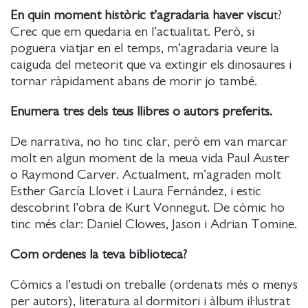
En quin moment històric t’agradaria haver viscu
t?
Crec que em quedaria en l’actualitat. Però, si
poguera viatjar en el temps, m’agradaria veure la
caiguda del meteorit que va extingir els dinosaures i
tornar ràpidament abans de morir jo també.
Enumera tres dels teus llibres o autors preferits.
De narrativa, no ho tinc clar, però em van marcar
molt en algun moment de la meua vida Paul Auster
o Raymond Carver. Actualment, m’agraden molt
Esther García Llovet i Laura Fernández, i estic
descobrint l’obra de Kurt Vonnegut. De còmic ho
tinc més clar: Daniel Clowes, Jason i Adrian Tomine.
Com ordenes la teva biblioteca?
Còmics a l’estudi on treballe (ordenats més o menys
per autors), literatura al dormitori i àlbum il·lustrat