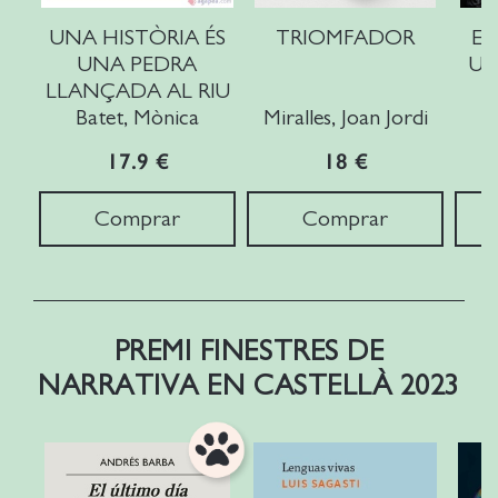
UNA HISTÒRIA ÉS
TRIOMFADOR
ET
UNA PEDRA
UL
LLANÇADA AL RIU
L
Batet, Mònica
Miralles, Joan Jordi
17.9 €
18 €
Comprar
Comprar
PREMI FINESTRES DE
NARRATIVA EN CASTELLÀ 2023