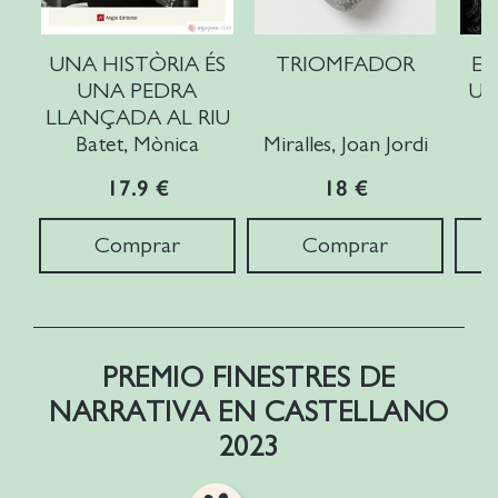
UNA HISTÒRIA ÉS
TRIOMFADOR
ET
UNA PEDRA
UL
LLANÇADA AL RIU
L
Batet, Mònica
Miralles, Joan Jordi
17.9 €
18 €
Comprar
Comprar
PREMIO FINESTRES DE
NARRATIVA EN CASTELLANO
2023