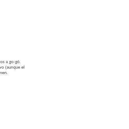
os a go-gó.
vo (aunque el
men.