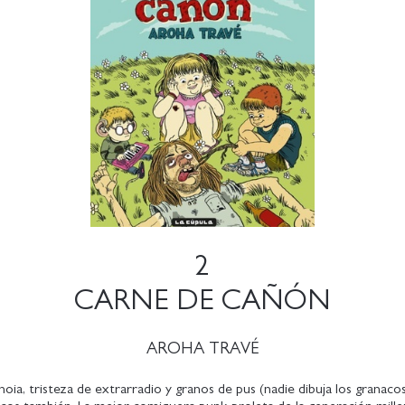
2
CARNE DE CAÑÓN
AROHA TRAVÉ
noia, tristeza de extrarradio y granos de pus (nadie dibuja los granaco