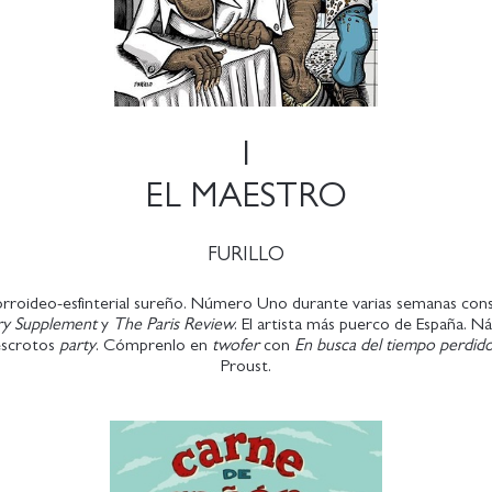
1
EL MAESTRO
FURILLO
rroideo-esfinterial sureño. Número Uno durante varias semanas cons
ry Supplement
y
The Paris Review
. El artista más puerco de España. 
escrotos
party
. Cómprenlo en
twofer
con
En busca del tiempo perdid
Proust.