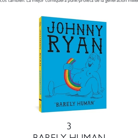
os también. La mejor comiquera punk-proleta de la generación millen
3