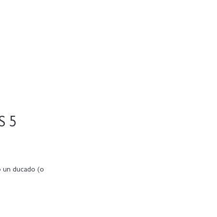
S 5
do un ducado (o