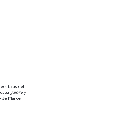
ecutivas del
Náusea
galore
y
o
de Marcel