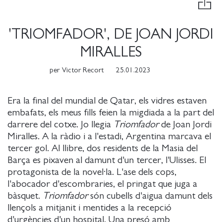
'TRIOMFADOR', DE JOAN JORDI
MIRALLES
per
Victor Recort
25.01.2023
Era la final del mundial de Qatar, els vidres estaven
embafats, els meus fills feien la migdiada a la part del
darrere del cotxe. Jo llegia
Triomfador
de Joan Jordi
Miralles. A la ràdio i a l'estadi, Argentina marcava el
tercer gol. Al llibre, dos residents de la Masia del
Barça es pixaven al damunt d'un tercer, l'Ulisses. El
protagonista de la novel·la. L'ase dels cops,
l'abocador d'escombraries, el pringat que juga a
bàsquet.
Triomfador
són cubells d'aigua damunt dels
llençols a mitjanit i mentides a la recepció
d'urgències d'un hospital. Una presó amb