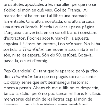
prostitutes apostades a les muralles, perquè no se
t'oblidi el món en què vius. Gol de França. Al
marcador hi ha empat i al llibre una mamada
lamentable. Una altra novatada, una altra arcada,
una altra cullerada. Merda i cullera i passa pàgina.
L'angoixa convertida en un soroll blanc i constant,
d'extractor. Podries acostumar-t'hi, a aquesta
angoixa. L'Ulisses ho intenta, i no se'n surt. No hi ha
sortida, a
Triomfador
. Les noves masculinitats ni hi
són, ni se les espera. Són els 90, estúpid. Bota-la,
passa-la, o surt d'enmig.
Pep Guardiola? Oi tant que hi apareix, però ja t'ho
dic:
Triomfador
farà que no puguis tornar a sentir
Coldplay sense que se't desmanegui l'estómac.
Anem a penals. Abans els meus fills no es despertin,
tanco la ràdio, però no puc tancar el llibre. El clàssic
menyspreu del món de les lletres cap al món de
l'esport —un clixé esbiaixat, però també útil—