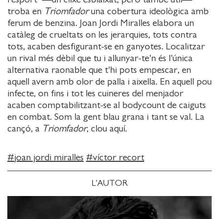
troba en
Triomfador
una cobertura ideològica amb
ferum de benzina. Joan Jordi Miralles elabora un
catàleg de crueltats on les jerarquies, tots contra
tots, acaben desfigurant-se en ganyotes. Localitzar
un rival més dèbil que tu i allunyar-te'n és l'única
alternativa raonable que t'hi pots empescar, en
aquell avern amb olor de palla i aixella. En aquell pou
infecte, on fins i tot les cuineres del menjador
acaben comptabilitzant-se al bodycount de caiguts
en combat. Som la gent blau grana i tant se val. La
cançó, a
Triomfador
, clou aquí.
#
joan jordi miralles
#
víctor recort
L'AUTOR