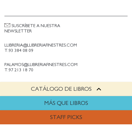
SUSCRÍBETE A NUESTRA
NEWSLETTER
LLIBRERIA@LLIBRERIAFINESTRES.COM
T.93 384 08 09
PALAMOS@LLIBRERIAFINESTRES.COM
T.97 213 18 70
CATÁLOGO DE LIBROS
PALESTINA@LLIBRERIAFINESTRES.COM
T.93 090 33 00
MÁS QUE LIBROS
TRABAJA CON NOSOTROS
STAFF PICKS
Política de Privacidad
Política de cookies
ARTES
Política de compras