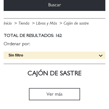
Inicio
Tienda
Libros y Más
Cajón de sastre
TOTAL DE RESULTADOS: 162
Ordenar por:
Sin filtro
Fecha edición [DESC]
Título [A-Z]
CAJÓN DE SASTRE
Título [Z-A]
Autor [A-Z]
Autor [Z-A]
Ver más
Fecha edición [ASC]