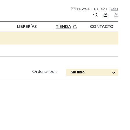
NEWSLETTER
CAT
CAST
0
LIBRERÍAS
TIENDA
CONTACTO
Ordenar por:
Sin filtro
Fecha edición [DESC]
Título [A-Z]
Título [Z-A]
Autor [A-Z]
Autor [Z-A]
Fecha edición [ASC]