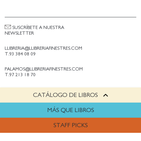
SUSCRÍBETE A NUESTRA
NEWSLETTER
LLIBRERIA@LLIBRERIAFINESTRES.COM
T.93 384 08 09
PALAMOS@LLIBRERIAFINESTRES.COM
T.97 213 18 70
CATÁLOGO DE LIBROS
PALESTINA@LLIBRERIAFINESTRES.COM
T.93 090 33 00
MÁS QUE LIBROS
TRABAJA CON NOSOTROS
STAFF PICKS
Política de Privacidad
Política de cookies
ARTES
Política de compras