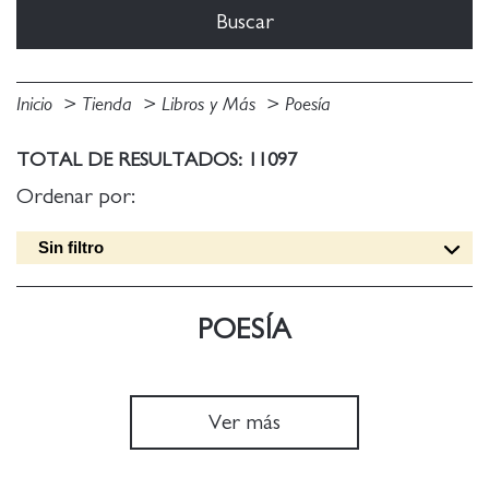
Inicio
Tienda
Libros y Más
Poesía
TOTAL DE RESULTADOS: 11097
Ordenar por:
Sin filtro
Fecha edición [DESC]
Título [A-Z]
POESÍA
Título [Z-A]
Autor [A-Z]
Autor [Z-A]
Ver más
Fecha edición [ASC]