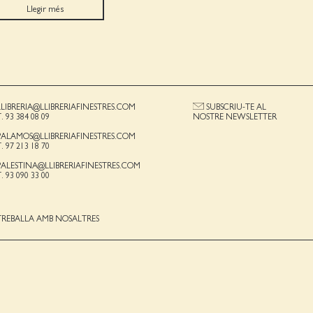
Llegir més
LLIBRERIA@LLIBRERIAFINESTRES.COM
SUBSCRIU-TE AL
T. 93 384 08 09
NOSTRE NEWSLETTER
PALAMOS@LLIBRERIAFINESTRES.COM
T. 97 213 18 70
PALESTINA@LLIBRERIAFINESTRES.COM
T. 93 090 33 00
TREBALLA AMB NOSALTRES