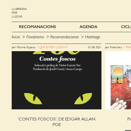
LLIBRERIA
PER
LLEGIR
RECOMANACIONS
AGENDA
CICL
Inicio
Finestrismo
Recomendaciones
Hashtags
per Marina Espasa
/ QUÈ ESTEM LLEGINT
01.06.2021
per Finestres
/ FR
'CONTES FOSCOS', DE EDGAR ALLAN
P
POE