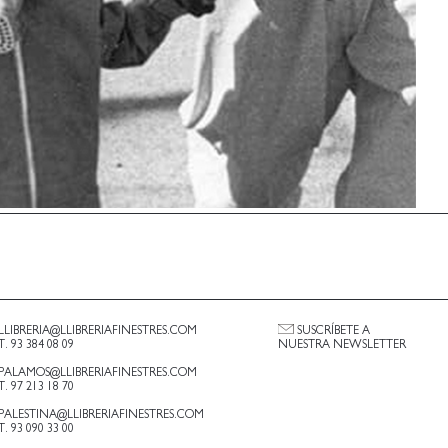
LLIBRERIA@LLIBRERIAFINESTRES.COM
SUSCRÍBETE A
T. 93 384 08 09
NUESTRA NEWSLETTER
PALAMOS@LLIBRERIAFINESTRES.COM
T. 97 213 18 70
PALESTINA@LLIBRERIAFINESTRES.COM
T. 93 090 33 00