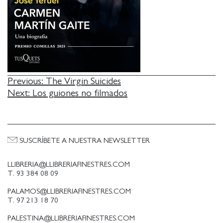
NAVEGACIÓN
Previous:
The Virgin Suicides
Next:
Los guiones no filmados
DE
ENTRADAS
SUSCRÍBETE A NUESTRA NEWSLETTER
LLIBRERIA@LLIBRERIAFINESTRES.COM
T. 93 384 08 09
PALAMOS@LLIBRERIAFINESTRES.COM
T. 97 213 18 70
PALESTINA@LLIBRERIAFINESTRES.COM