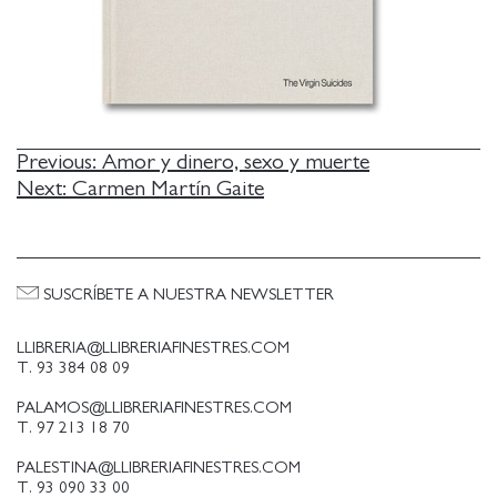
NAVEGACIÓN
Previous:
Amor y dinero, sexo y muerte
Next:
Carmen Martín Gaite
DE
ENTRADAS
SUSCRÍBETE A NUESTRA NEWSLETTER
LLIBRERIA@LLIBRERIAFINESTRES.COM
T. 93 384 08 09
PALAMOS@LLIBRERIAFINESTRES.COM
T. 97 213 18 70
PALESTINA@LLIBRERIAFINESTRES.COM
T. 93 090 33 00