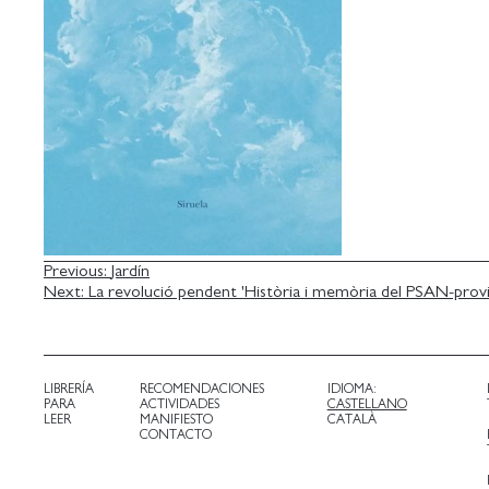
NAVEGACIÓN
Previous:
Jardín
Next:
La revolució pendent 'Història i memòria del PSAN-provi
DE
ENTRADAS
LIBRERÍA
RECOMENDACIONES
IDIOMA:
PARA
ACTIVIDADES
CASTELLANO
LEER
MANIFIESTO
CATALÀ
CONTACTO