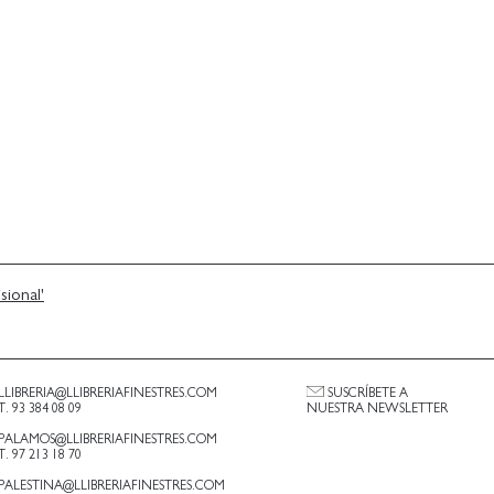
sional'
LLIBRERIA@LLIBRERIAFINESTRES.COM
SUSCRÍBETE A
T. 93 384 08 09
NUESTRA NEWSLETTER
PALAMOS@LLIBRERIAFINESTRES.COM
T. 97 213 18 70
PALESTINA@LLIBRERIAFINESTRES.COM