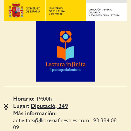
Horario:
19:00
h
Lugar:
Diputació, 249
Más información:
activitats@llibreriafinestres.com
|
93 384 08
09