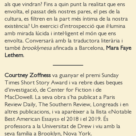
als que vindran? Fins a quin punt la realitat que ens
envolta, el passat dels nostres pares, el pes de la
cultura, es filtren en la part més íntima de la nostra
existència? Un exercici d’introspecció que il·lumina
amb mirada lúcida i intel·ligent el món que ens
envolta. Conversarà amb la traductora literària i
també
brooklynesa
afincada a Barcelona,
Mara Faye
Lethem
.
Courtney Zoffness
va guanyar el premi Sunday
Times Short Story Award i va rebre dues beques
d’investigació, de Center for Fiction i de
MacDowell. La seva obra s’ha publicat a Paris
Review Daily, The Southern Review, Longreads i en
altres publicacions, i va aparèixer a la llista «Notable
Best American Essays» el 2018 i el 2019. És
professora a la Universitat de Drew i viu amb la
seva família a Brooklyn, Nova York.