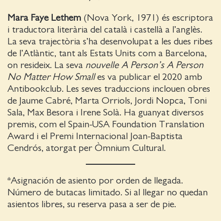
Mara Faye Lethem
(Nova York, 1971) és escriptora
i traductora literària del català i castellà a l’anglès.
La seva trajectòria s’ha desenvolupat a les dues ribes
de l’Atlàntic, tant als Estats Units com a Barcelona,
on resideix. La seva
nouvelle
A Person’s A Person
No Matter How Small
es va publicar el 2020 amb
Antibookclub. Les seves traduccions inclouen obres
de Jaume Cabré, Marta Orriols, Jordi Nopca, Toni
Sala, Max Besora i Irene Solà. Ha guanyat diversos
premis, com el Spain-USA Foundation Translation
Award i el Premi Internacional Joan-Baptista
Cendrós, atorgat per Òmnium Cultural.
*Asignación de asiento por orden de llegada.
Número de butacas limitado. Si al llegar no quedan
asientos libres, su reserva pasa a ser de pie.