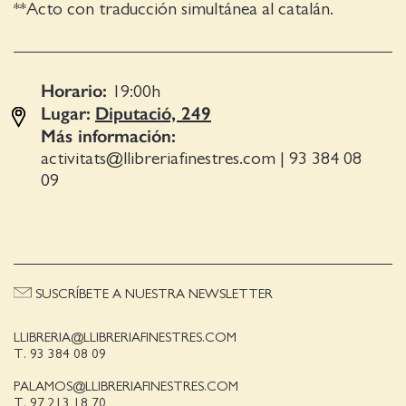
**Acto con traducción simultánea al catalán.
Horario:
19:00
h
Lugar:
Diputació, 249
Más información:
activitats@llibreriafinestres.com
|
93 384 08
09
SUSCRÍBETE A NUESTRA NEWSLETTER
LLIBRERIA@LLIBRERIAFINESTRES.COM
T. 93 384 08 09
PALAMOS@LLIBRERIAFINESTRES.COM
T. 97 213 18 70