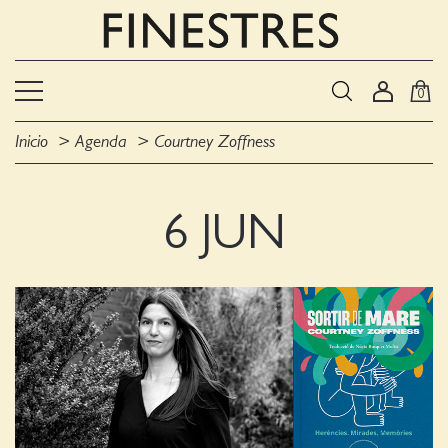
0
Inicio
Agenda
Courtney Zoffness
6 JUN