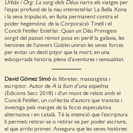
Urbàs i Org: La sang dels Déus
narra els viatges per
l’espai profund de la nau interestel·lar La Bella Xona
i la seva tripulació, en lluita permanent contra el
poder hegemònic de la Corporació Tinell i el
Concili Fetiller Estel·lar. Quan un Déu Primigeni
sorgit del passat remot posa en perill la galàxia, les
heroïnes de l’univers Goblin uniran les seves forces
per evitar un destí pitjor que la mort, en una
esbojarrada història plena d’aventures i sensualitat.
David Gómez Simó
és llibreter, massatgista i
escriptor. Autor de
A la llum d’una espelma
(Edicions Secc 2018) i d’un munt de relats amb el
Concili Fetiller, un col·lectiu d’autors que transita i
investiga pels marges de la ficció especulativa
alternativa i en català. Té la intenció que l’escriptura
li permeti retirar-se o retirar-se per poder escriure,
el que arribi primer. Assegura que les seves històries