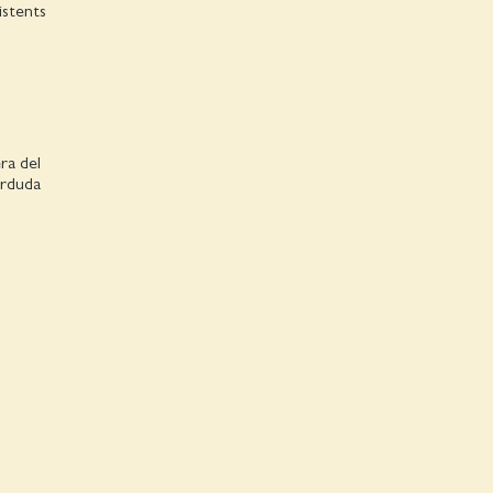
istents
ra del
erduda