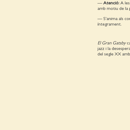
—
Atenció:
A le
amb motiu de la 
— S'anima als co
íntegrament.
El Gran Gatsby
ca
jazz i la desesper
del segle XX amb 