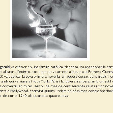
zgerald
va créixer en una família catòlica irlandesa. Va abandonar la car
va allistar a l’exèrcit, tot i que no va arribar a lluitar a la Primera Guerr
0 va publicar la seva primera novel·la, En aquest costat del paradís, i e
amb qui va viure a Nova York, París i la Riviera francesa, amb un estil 
a convertir en mites. Autor de més de cent seixanta relats i cinc novel
renta a Hollywood, escrivint guions i relats en pèssimes condicions fina
c de cor el 1940, als quaranta-quatre anys.