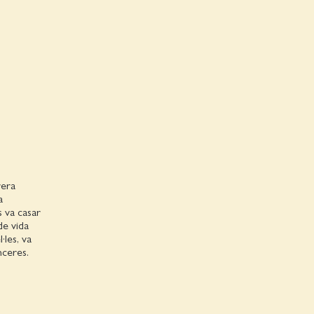
rera
a
s va casar
de vida
·les, va
nceres.