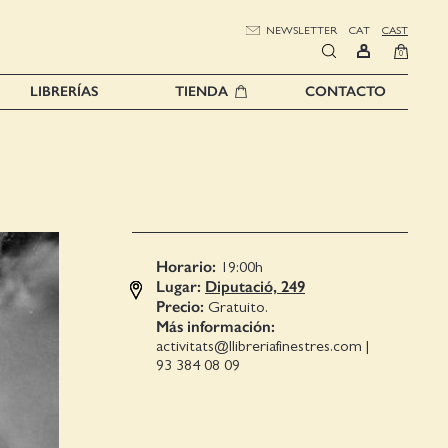
NEWSLETTER
CAT
CAST
0
LIBRERÍAS
TIENDA
CONTACTO
Horario:
19:00
h
Lugar:
Diputació, 249
Precio:
Gratuito.
Más información:
activitats@llibreriafinestres.com
|
93 384 08 09