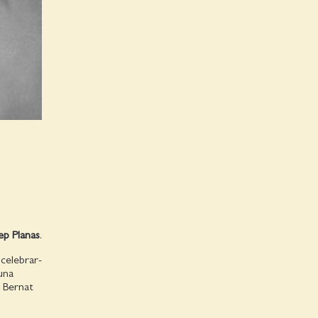
ep Planas
.
l celebrar-
una
r Bernat