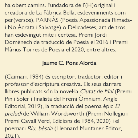
ha obert camins. Fundadora de l’(H)original i
creadora de La Fàbrica Bella, esdeveniments com
per(versos), PARNÀS (Poesia Apassionada Rimada-
i-No Àcrata i Salvatge) o Delicadeses, art de tros,
han esdevingut mite i certesa. Premi Jordi
Domènech de traducció de Poesia el 2016 i Premi
Màrius Torres de Poesia el 2020, entre altres.
Jaume C. Pons Alorda
(Caimari, 1984) és escriptor, traductor, editor i
professor d’escriptura creativa. Els seus darrers
llibres publicats són la novel·la
Ciutat de Mal
(Premi
Pin i Soler i finalista del Premi Òmnium, Angle
Editorial, 2019), la traducció del poema èpic
El
preludi
de William Wordsworth (Premi Nollegiu i
Premi Cavall Verd, Edicions de 1984, 2020) i el
poemari
Riu, bèstia
(Lleonard Muntaner Editor,
2021).