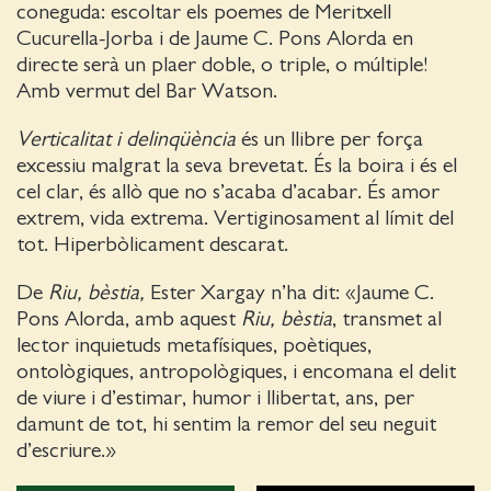
coneguda: escoltar els poemes de Meritxell
Cucurella-Jorba i de Jaume C. Pons Alorda en
directe serà un plaer doble, o triple, o múltiple!
Amb vermut del Bar Watson.
Verticalitat i delinqüència
és un llibre per força
excessiu malgrat la seva brevetat. És la boira i és el
cel clar, és allò que no s’acaba d’acabar. És amor
extrem, vida extrema. Vertiginosament al límit del
tot. Hiperbòlicament descarat.
De
Riu, bèstia,
Ester Xargay n’ha dit: «Jaume C.
Pons Alorda, amb aquest
Riu, bèstia
, transmet al
lector inquietuds metafísiques, poètiques,
ontològiques, antropològiques, i encomana el delit
de viure i d’estimar, humor i llibertat, ans, per
damunt de tot, hi sentim la remor del seu neguit
d’escriure.»