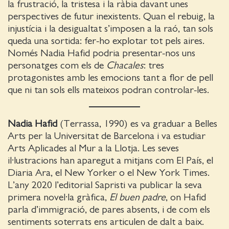
la frustració, la tristesa i la ràbia davant unes
perspectives de futur inexistents. Quan el rebuig, la
injustícia i la desigualtat s’imposen a la raó, tan sols
queda una sortida: fer-ho explotar tot pels aires.
Només Nadia Hafid podria presentar-nos uns
personatges com els de
Chacales
: tres
protagonistes amb les emocions tant a flor de pell
que ni tan sols ells mateixos podran controlar-les.
Nadia Hafid
(Terrassa, 1990) es va graduar a Belles
Arts per la Universitat de Barcelona i va estudiar
Arts Aplicades al Mur a la Llotja. Les seves
il·lustracions han aparegut a mitjans com El País, el
Diaria Ara, el New Yorker o el New York Times.
L’any 2020 l’editorial Sapristi va publicar la seva
primera novel·la gràfica,
El buen padre
, on Hafid
parla d’immigració, de pares absents, i de com els
sentiments soterrats ens articulen de dalt a baix.