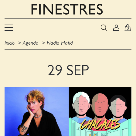
0
Inicio
Agenda
Nadia Hafid
29 SEP