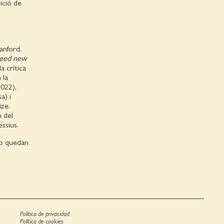
dició de
anford,
eed new
a crítica
 la
2022),
a) i
ize.
 del
ssius.
no quedan
Política de privacidad
Política de cookies