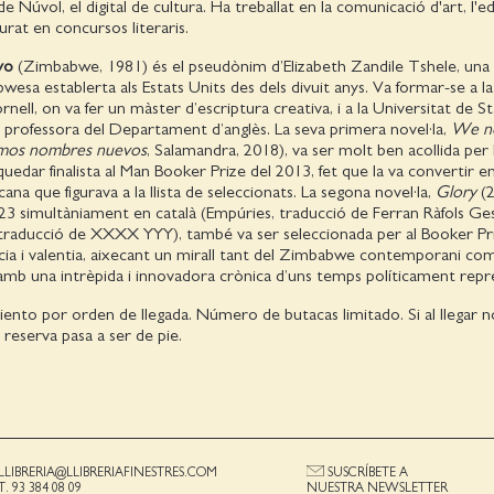
de Núvol, el digital de cultura. Ha treballat en la comunicació d'art, l'e
e jurat en concursos literaris.
yo
(Zimbabwe, 1981) és el pseudònim d’Elizabeth Zandile Tshele, una
wesa establerta als Estats Units des dels divuit anys. Va formar-se a la
nell, on va fer un màster d’escriptura creativa, i a la Universitat de St
 professora del Departament d’anglès. La seva primera novel·la,
We n
mos nombres nuevos
, Salamandra, 2018), va ser molt ben acollida per l
uedar finalista al Man Booker Prize del 2013, fet que la va convertir en
ana que figurava a la llista de seleccionats. La segona novel·la,
Glory
(
23 simultàniament en català (Empúries, traducció de Ferran Ràfols Ges
, traducció de XXXX YYY), també va ser seleccionada per al Booker Pr
ia i valentia, aixecant un mirall tant del Zimbabwe contemporani com
mb una intrèpida i innovadora crònica d’uns temps políticament repre
iento por orden de llegada. Número de butacas limitado. Si al llegar 
u reserva pasa a ser de pie.
LLIBRERIA@LLIBRERIAFINESTRES.COM
SUSCRÍBETE A
T. 93 384 08 09
NUESTRA NEWSLETTER