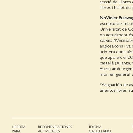
secció de Llibres 
llibres i ha fet d
NoViolet Bulawa
escriptora zimbab
Universitat de Cor
on actualment és
names (Necesita
anglosaxona i va q
primera dona afric
que apareix el 20
castellà (Alianza
Escriu amb urgènc
món en general, a
*Asignación de as
asientos libres, s
LIBRERÍA
RECOMENDACIONES
IDIOMA:
PARA
ACTIVIDADES
CASTELLANO