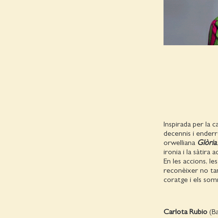
Inspirada per la
decennis i ender
orwelliana
Glòria
ironia i la sàtira
En les accions, l
reconèixer no tan 
coratge i els som
Carlota Rubio
(B