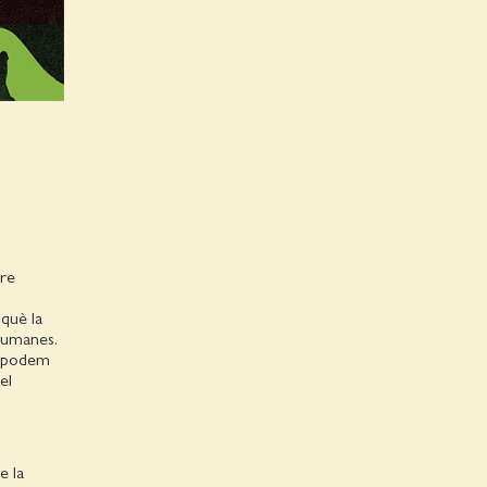
tre
 què la
 humanes.
hi podem
el
e la