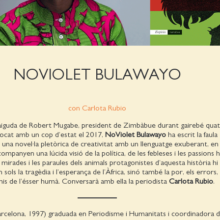
NOVIOLET BULAWAYO
con Carlota Rubio
 caiguda de Robert Mugabe, president de Zimbàbue durant gairebé qua
rocat amb un cop d’estat el 2017,
NoViolet Bulawayo
ha escrit la faula
, una novel·la pletòrica de creativitat amb un llenguatge exuberant, en
 acompanyen una lúcida visió de la política, de les febleses i les passions
es mirades i les paraules dels animals protagonistes d’aquesta història 
sols la tragèdia i l’esperança de l’Àfrica, sinó també la por, els errors, 
nis de l’ésser humà. Conversarà amb ella la periodista
Carlota Rubio
.
arcelona, 1997) graduada en Periodisme i Humanitats i coordinadora d