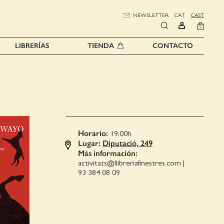
NEWSLETTER
CAT
CAST
0
LIBRERÍAS
TIENDA
CONTACTO
Horario:
19:00
h
Lugar:
Diputació, 249
Más información:
activitats@llibreriafinestres.com
|
93 384 08 09