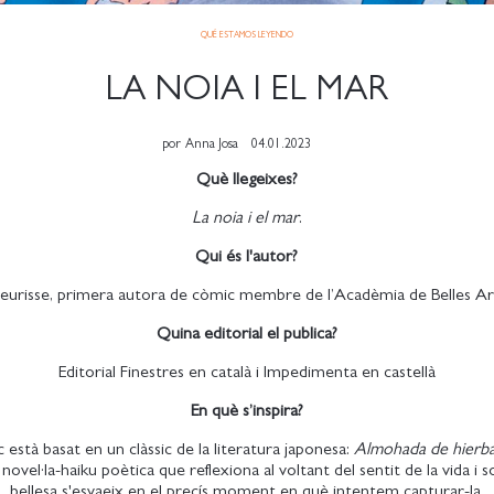
QUÉ ESTAMOS LEYENDO
LA NOIA I EL MAR
por
Anna Josa
04.01.2023
Què llegeixes?
La noia i el mar
.
Qui és l'autor?
eurisse, primera autora de còmic membre de l’Acadèmia de Belles Art
Quina editorial el publica?
Editorial Finestres en català i Impedimenta en castellà
En què s’inspira?
està basat en un clàssic de la literatura japonesa:
Almohada de hierb
 novel·la-haiku poètica que reflexiona al voltant del sentit de la vida i 
bellesa s'esvaeix en el precís moment en què intentem capturar-la.