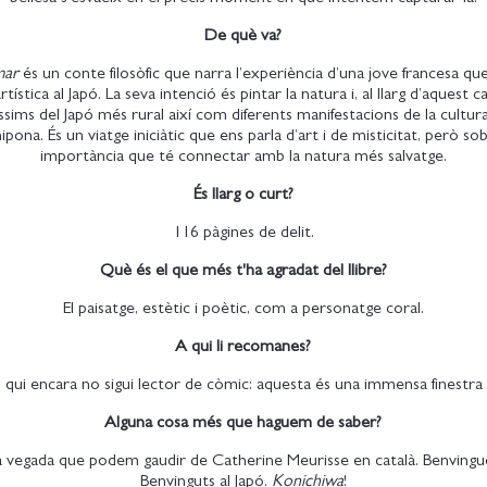
De què va?
mar
és un conte filosòfic que narra l’experiència d’una jove francesa que
rtística al Japó. La seva intenció és pintar la natura i, al llarg d’aquest 
íssims del Japó més rural així com diferents manifestacions de la cultura
ipona. És un viatge iniciàtic que ens parla d’art i de misticitat, però so
importància que té connectar amb la natura més salvatge.
És llarg o curt?
116 pàgines de delit.
Què és el que més t'ha agradat del llibre?
El paisatge, estètic i poètic, com a personatge coral.
A qui li recomanes?
qui encara no sigui lector de còmic: aquesta és una immensa finestra 
Alguna cosa més que haguem de saber?
a vegada que podem gaudir de Catherine Meurisse en català. Benvingu
Benvinguts al Japó.
Konichiwa
!