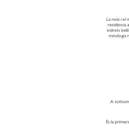
La noia i el 
residència a
indrets bell
mitologia n
A tothom 
És la primer