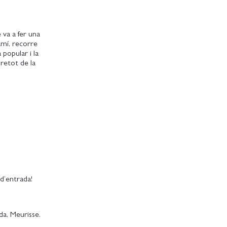
 va a fer una
camí, recorre
 popular i la
bretot de la
d’entrada!
da, Meurisse.