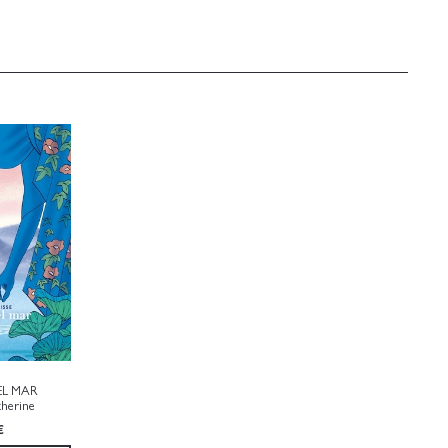
EL MAR
therine
€