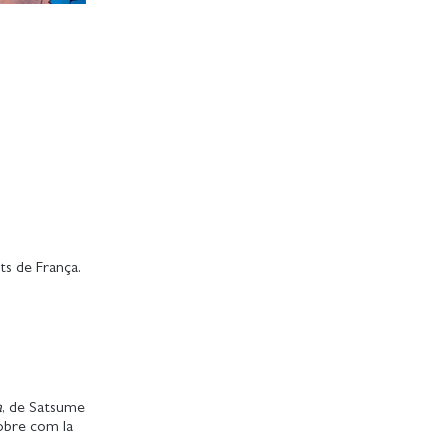
s de França.
a
, de Satsume
sobre com la