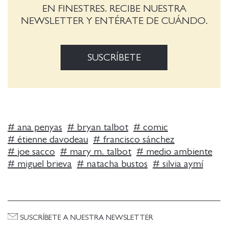
EN FINESTRES. RECIBE NUESTRA
NEWSLETTER Y ENTÉRATE DE CUÁNDO.
SUSCRÍBETE
#
ana penyas
#
bryan talbot
#
comic
#
étienne davodeau
#
francisco sánchez
#
joe sacco
#
mary m. talbot
#
medio ambiente
#
miguel brieva
#
natacha bustos
#
silvia aymí
SUSCRÍBETE A NUESTRA NEWSLETTER