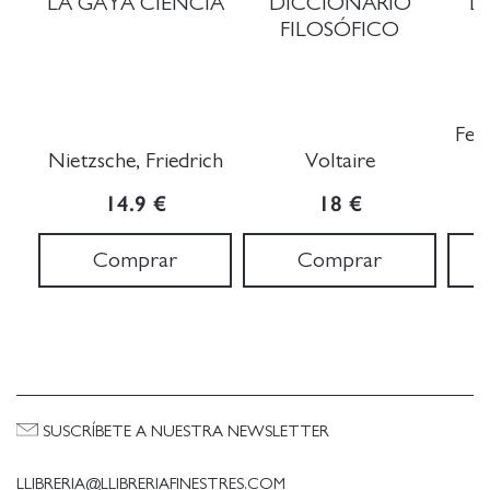
LA GAYA CIENCIA
DICCIONARIO
L
FILOSÓFICO
Ferr
Nietzsche, Friedrich
Voltaire
14.9 €
18 €
Comprar
Comprar
SUSCRÍBETE A NUESTRA NEWSLETTER
LLIBRERIA@LLIBRERIAFINESTRES.COM