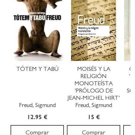
TÓTEM Y TABÚ
MOISÉS Y LA
C
RELIGIÓN
'
MONOTEÍSTA
'PRÓLOGO DE
SO
JEAN-MICHEL HIRT'
A
Freud, Sigmund
Freud, Sigmund
12.95 €
15 €
Comprar
Comprar