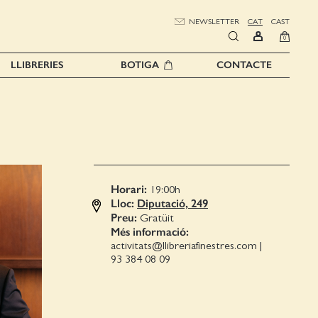
NEWSLETTER
CAT
CAST
0
LLIBRERIES
BOTIGA
CONTACTE
Horari:
19:00
h
Lloc:
Diputació, 249
Preu:
Gratüit
Més informació:
activitats@llibreriafinestres.com
|
93 384 08 09