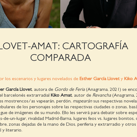
LOVET-AMAT: CARTOGRAFÍA
COMPARADA
or los escenarios y lugares novelados de
Esther
García Llovet
y
Kiko 
er García Llovet
, autora de
Gordo de Feria
(Anagrama, 2021) se enco
el barcelonés extrarradial
Kiko Amat
, autor de
Revancha
(Anagrama, 
ntes mostrencos/as vapearán, perdón,
mapearán
sus respectivas novela
bulares de los personajes sobre las respectivas ciudades o zonas, ba
egue de imágenes de su mundo. Ello les servirá para debatir sobre espe
s-de-un-lugar, rivalidad Madrid-Barna, lugares feos vs. lugares bonitos,
obre, zonas dejadas de la mano de Dios, periferia y extrarradio y otro
 y literario.