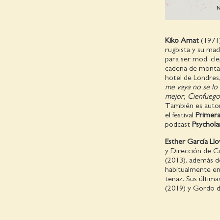
Kiko Amat
(1971)
rugbista y su mad
para ser mod, cl
cadena de montaj
hotel de Londres,
me vaya no se lo 
mejor, Cienfuego
También es autor 
el festival
Primera
podcast
Psychol
Esther García Ll
y Direc­ción de C
(2013), además de 
habitualmente en 
tenaz. Sus últim
(2019) y Gordo de