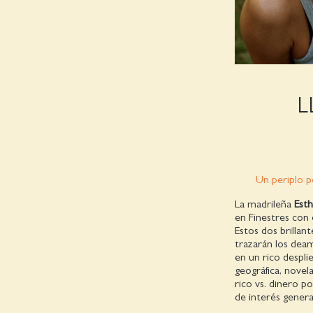
L
Un periplo p
La madrileña
Esth
en Finestres con 
Estos dos brilla
trazarán los deam
en un rico despli
geográfica, novela
rico vs. dinero p
de interés general