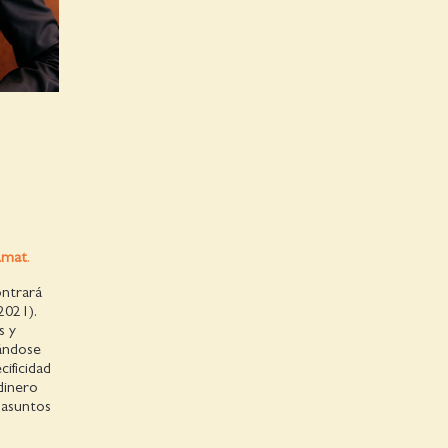
Amat
.
ntrará
2021).
s y
sándose
cificidad
 dinero
s asuntos