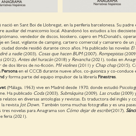
 nació en Sant Boi de Llobregat, en la periferia barcelonesa. Su padre 
re auxiliar del manicomio local. Abandonó los estudios a los diecisiet
eptómano, vendedor de discos, kioskero, cajero en McDonald’s, opera
e en Seat, vigilante de camping, cartero comercial y camarero de un 
 ciudad donde residió durante cinco años. Ha publicado las novelas
El
diré a nadie
(2003),
Cosas que hacen BUM
(2007),
Rompepistas
(2009
s
(2012),
Antes del huracán
(2018) y
Revancha
(2021), todas en Anag
de dos libros de no-ficción,
Mil violines
(2011) y
Chap chap
(2015). Co
 Persona
en el CCCB durante nueve años, co-guioniza y co-conduce 
and
y forma parte del equipo impulsor de la librería
Finestres
.
ovet
(Málaga, 1963) vive en Madrid desde 1970, donde estudió Psicologí
ine. Ha publicado
Coda
(2003),
Submáquina
(2009),
Las crudas
(2009) 
relatos en diversas antologías y revistas. Es traducto­ra del inglés y c
la revista
Jot Down.
También toma muchas fotografías y es una pase
as tres novelas para Anagrama son
Cómo dejar de escribir
(2017),
Sánc
 feria (2021).