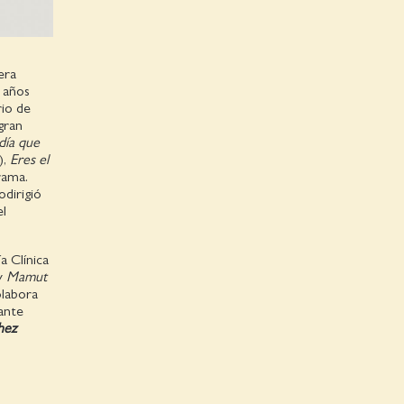
era
e años
rio de
gran
 día que
),
Eres el
rama.
dirigió
el
a Clínica
y
Mamut
olabora
ante
hez