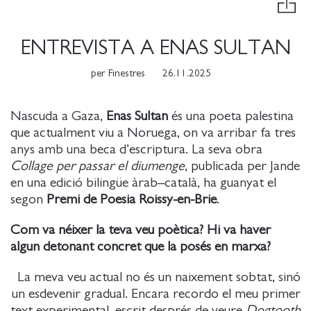
ENTREVISTA A ENAS SULTAN
per
Finestres
26.11.2025
Nascuda a Gaza,
Enas Sultan
és una poeta palestina
que actualment viu a Noruega, on va arribar fa tres
anys amb una beca d’escriptura. La seva obra
Collage per passar el diumenge
, publicada per Jande
en una edició bilingüe àrab–català, ha guanyat el
segon
Premi de Poesia Roissy-en-Brie
.
Com va néixer la teva veu poètica? Hi va haver
algun detonant concret que la posés en marxa?
La meva veu actual no és un naixement sobtat, sinó
un esdevenir gradual. Encara recordo el meu primer
text experimental, escrit després de veure
Dogtooth