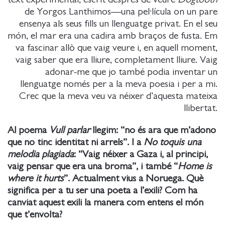
de Yorgos Lanthimos—una pel·lícula on un pare
ensenya als seus fills un llenguatge privat. En el seu
món, el mar era una cadira amb braços de fusta. Em
va fascinar allò que vaig veure i, en aquell moment,
vaig saber que era lliure, completament lliure. Vaig
adonar-me que jo també podia inventar un
llenguatge només per a la meva poesia i per a mi.
Crec que la meva veu va néixer d’aquesta mateixa
llibertat.
Al poema
Vull parlar
llegim: “no és ara que m’adono
que no tinc identitat ni arrels”. I a
No toquis una
melodia plagiada
: “Vaig néixer a Gaza i, al principi,
vaig pensar que era una broma”, i també “
Home is
where it hurts
”.
Actualment vius a Noruega. Què
significa per a tu ser una poeta a l’exili? Com ha
canviat aquest exili la manera com entens el món
que t’envolta?