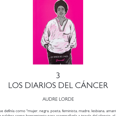
3
LOS DIARIOS DEL CÁNCER
AUDRE LORDE
e defínía como "mujer, negra, poeta, feminista, madre, lesbiana, amant
la palabra como herramienta para acompañarla a través del silencio, el 