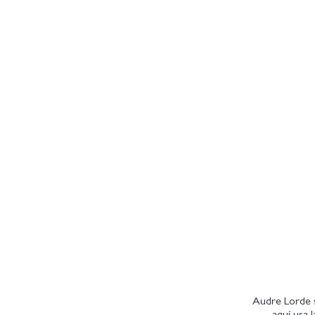
Audre Lorde s
aquí usa 