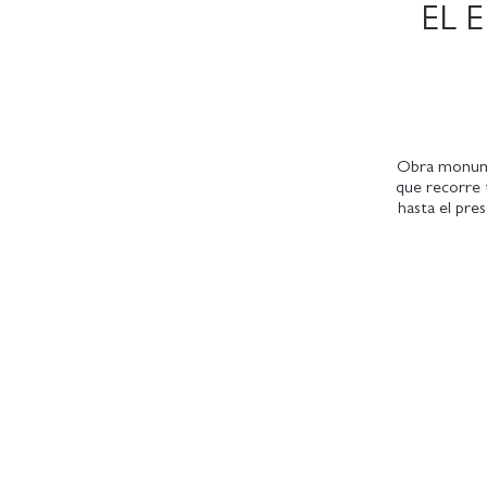
EL 
Obra monumen
que recorre 
hasta el pre