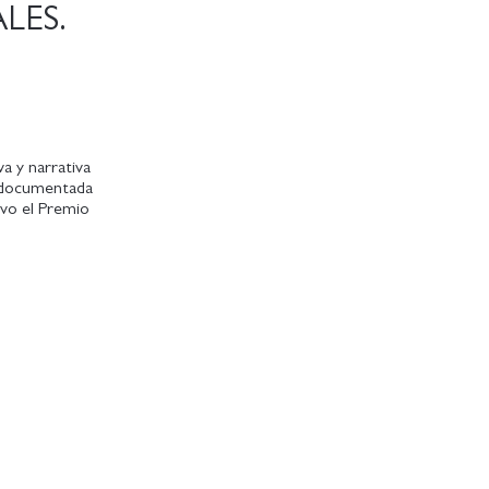
LES.
a y narrativa
n documentada
uvo el Premio