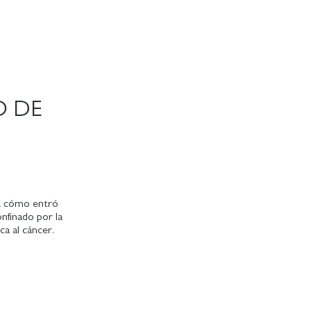
O DE
ta cómo entró
nfinado por la
ca al cáncer.