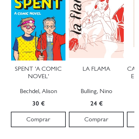
SPENT 'A COMIC
LA FLAMA
CAN
NOVEL'
ET
Bechdel, Alison
Bulling, Nino
B
30 €
24 €
Comprar
Comprar