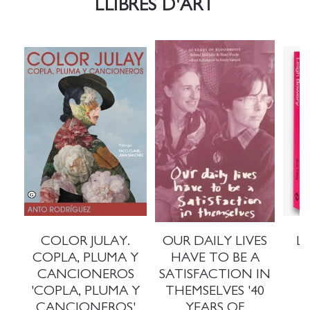
LLIBRES D'ART
COLOR JULAY.
OUR DAILY LIVES
L
COPLA, PLUMA Y
HAVE TO BE A
CANCIONEROS
SATISFACTION IN
'COPLA, PLUMA Y
THEMSELVES '40
CANCIONEROS'
YEARS OF