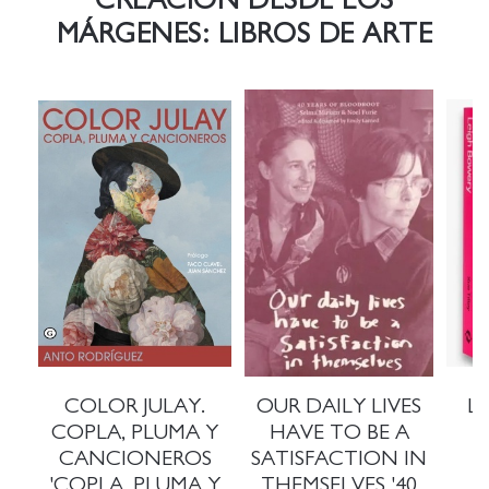
CREACIÓN DESDE LOS
MÁRGENES: LIBROS DE ARTE
COLOR JULAY.
OUR DAILY LIVES
L
COPLA, PLUMA Y
HAVE TO BE A
CANCIONEROS
SATISFACTION IN
'COPLA, PLUMA Y
THEMSELVES '40