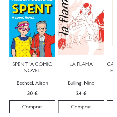
SPENT 'A COMIC
LA FLAMA
CAN
NOVEL'
ET
Bechdel, Alison
Bulling, Nino
B
30 €
24 €
Comprar
Comprar