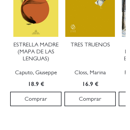
ESTRELLA MADRE
TRES TRUENOS
(MAPA DE LAS
P
LENGUAS)
E
S
Caputo, Giuseppe
Closs, Marina
Fe
18.9 €
16.9 €
Comprar
Comprar