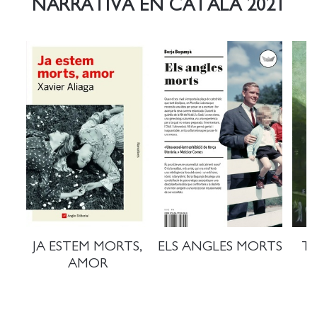
NARRATIVA EN CATALÀ 2021
JA ESTEM MORTS,
ELS ANGLES MORTS
TE
AMOR