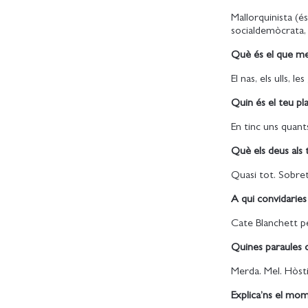
Mallorquinista (és
socialdemòcrata, 
Què és el que me
El nas, els ulls, 
Quin és el teu pl
En tinc uns quants
Què els deus als 
Quasi tot. Sobret
A qui convidaries 
Cate Blanchett pe
Quines paraules o
Merda. Mel. Hòst
Explica’ns el mo