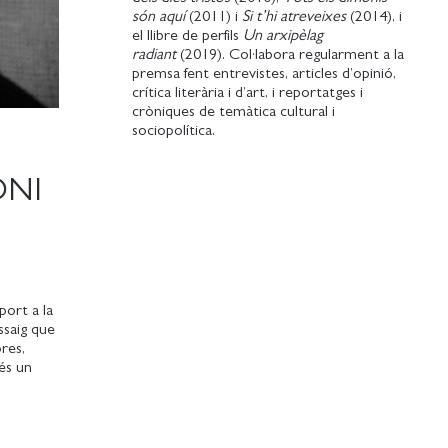
són aquí
(2011) i
Si t’hi atreveixes
(2014), i
el llibre de perfils
Un arxipèlag
radiant
(2019). Col·labora regularment a la
premsa fent entrevistes, articles d’opinió,
crítica literària i d’art, i reportatges i
cròniques de temàtica cultural i
sociopolítica.
ONI
port a la
ssaig que
res,
 és un