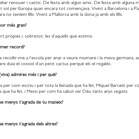
miliar renouer i caòtic. De festa amb algun amic. De festa amb alguna 
ot sol per Europa quan encara tot començava. Vivint a Barcelona i a P
a no teníem fills. Vivint a Mallorca amb la dona ja amb els fills.
 por més gran?
ort pròpies i, sobretot, les d’aquells que estimo.
rimer record?
a recollir-me a l’escola per anar a veure mumare i la meva germana, 
e duia el cossiol d’un petit cactus perquè els el regalés.
(viva) admires més i per què?
a per com escriu i per tota la feinada que ha fet; Miquel Barceló per c
da que ha fet, i Messi per com ha sabut ser Déu tants anys seguits.
que menys t’agrada de tu mateix?
ue menys t’agrada dels altres?