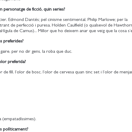
un personatge de ficció, quin series?
ticier, Edmond Dantés; pel cinisme sentimental, Philip Marlowe; per la
ustrant de perfecció i puresa, Holden Caulfield (o qualsevol de Hawthorn
l·lígula de Camus)... Millor que ho deixem anar que veig que la cosa s
s preferides?
ire, per no dir gens, la roba que duc.
olor preferida?
 de fill, l’olor de bosc, l’olor de cervesa quan tinc set i l’olor de menj
sa (empatadíssimes).
s políticament?