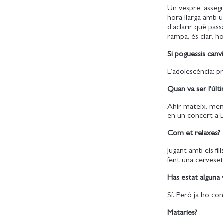
Un vespre, assegut
hora llarga amb u
d’aclarir què pass
rampa, és clar, h
Si poguessis canvi
L’adolescència: p
Quan va ser l’últ
Ahir mateix, men
en un concert a 
Com et relaxes?
Jugant amb els fil
fent una cerveset
Has estat alguna
Sí. Però ja ho con
Mataries?