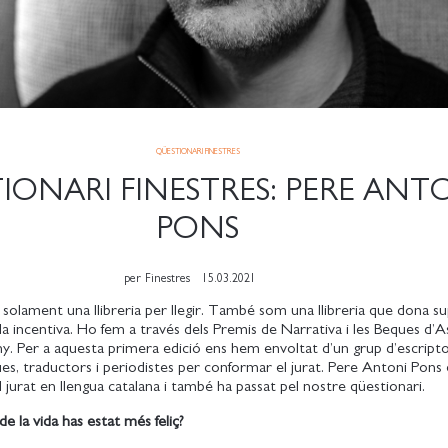
QÜESTIONARI FINESTRES
IONARI FINESTRES: PERE ANT
PONS
per
Finestres
15.03.2021
olament una llibreria per llegir. També som una llibreria que dona su
i la incentiva. Ho fem a través dels Premis de Narrativa i les Beques d’A
. Per a aquesta primera edició ens hem envoltat d’un grup d’escripto
ues, traductors i periodistes per conformar el jurat. Pere Antoni Pons
jurat en llengua catalana i també ha passat pel nostre qüestionari.
 la vida has estat més feliç?