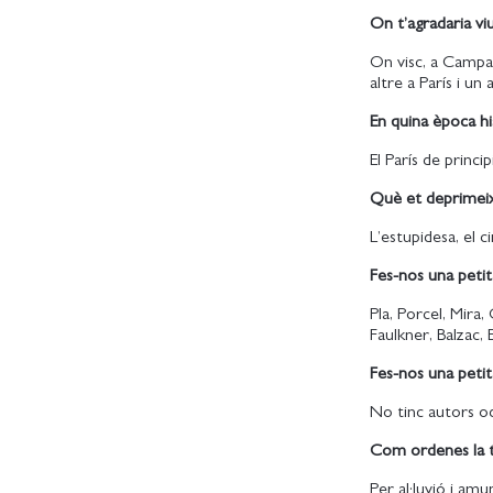
On t’agradaria vi
On visc, a Campa
altre a París i u
En quina època hi
El París de princ
Què et deprimei
L’estupidesa, el cin
Fes-nos una petita
Pla, Porcel, Mira
Faulkner, Balzac, 
Fes-nos una petita
No tinc autors od
Com ordenes la t
Per al·luvió i am