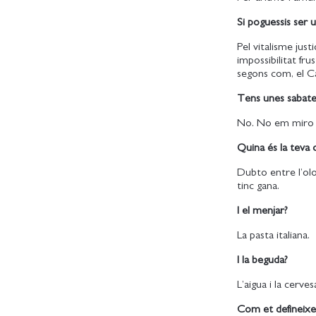
Si poguessis ser 
Pel vitalisme jus
impossibilitat fr
segons com, el Ca
Tens unes sabate
No. No em miro ga
Quina és la teva 
Dubto entre l’olor
tinc gana.
I el menjar?
La pasta italiana.
I la beguda?
L’aigua i la cerve
Com et defineixe