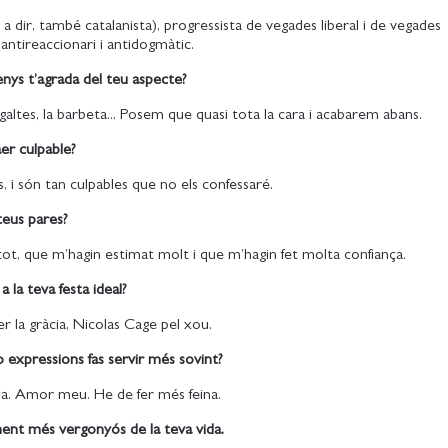
 a dir, també catalanista), progressista de vegades liberal i de vegades
antireaccionari i antidogmàtic.
nys t’agrada del teu aspecte?
les galtes, la barbeta... Posem que quasi tota la cara i acabarem abans.
aer culpable?
, i són tan culpables que no els confessaré.
teus pares?
ot, que m’hagin estimat molt i que m’hagin fet molta confiança.
a la teva festa ideal?
r la gràcia, Nicolas Cage pel xou.
 expressions fas servir més sovint?
ia. Amor meu. He de fer més feina.
ment més vergonyós de la teva vida.