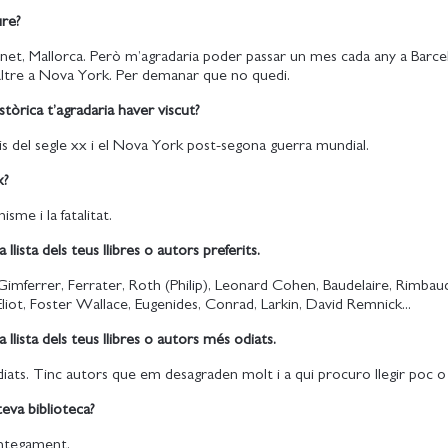
ure?
net, Mallorca. Però m’agradaria poder passar un mes cada any a Barce
n altre a Nova York. Per demanar que no quedi.
stòrica t’agradaria haver viscut?
ipis del segle xx i el Nova York post-segona guerra mundial.
x?
isme i la fatalitat.
 llista dels teus llibres o autors preferits.
, Gimferrer, Ferrater, Roth (Philip), Leonard Cohen, Baudelaire, Rimbau
Eliot, Foster Wallace, Eugenides, Conrad, Larkin, David Remnick...
 llista dels teus llibres o autors més odiats.
iats. Tinc autors que em desagraden molt i a qui procuro llegir poc o
eva biblioteca?
untegament.