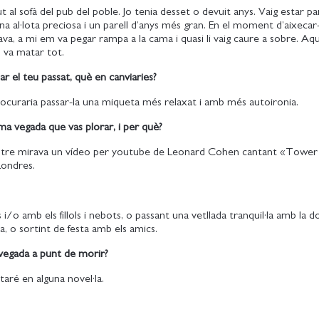
 al sofà del pub del poble. Jo tenia desset o devuit anys. Vaig estar pa
na al·lota preciosa i un parell d’anys més gran. En el moment d’aixecar
ava, a mi em va pegar rampa a la cama i quasi li vaig caure a sobre. Aqu
o va matar tot.
ar el teu passat, què en canviaries?
rocuraria passar-la una miqueta més relaxat i amb més autoironia.
ima vegada que vas plorar, i per què?
tre mirava un vídeo per youtube de Leonard Cohen cantant «Tower 
Londres.
ls i/o amb els fillols i nebots, o passant una vetllada tranquil·la amb la d
a, o sortint de festa amb els amics.
 vegada a punt de morir?
taré en alguna novel·la.