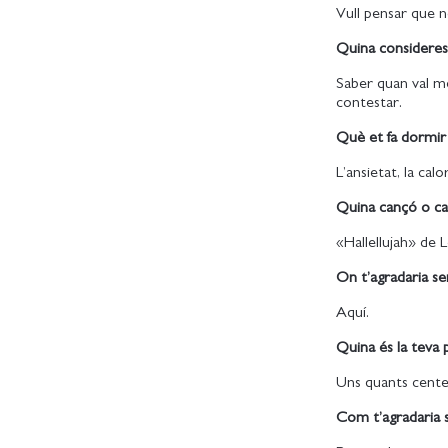
Vull pensar que n
Quina consideres 
Saber quan val més
contestar.
Què et fa dormi
L’ansietat, la calo
Quina cançó o can
«Hallellujah» de 
On t’agradaria s
Aquí.
Quina és la teva
Uns quants centen
Com t’agradaria 