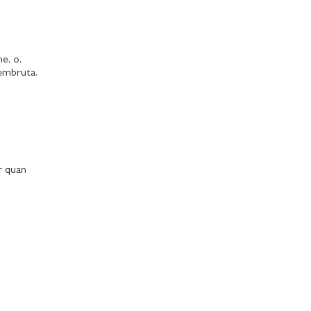
e, o,
’embruta.
ar quan