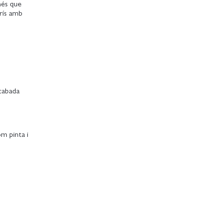
més que
arís amb
acabada
om pinta i