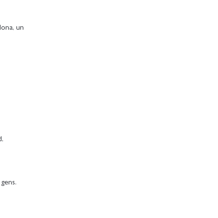
lona, un
d,
 gens.