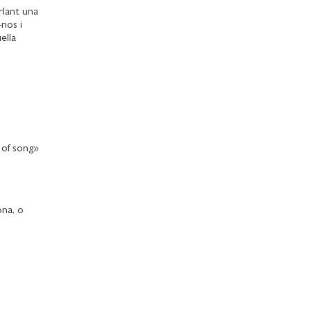
rlant una
-nos i
ella
of song»
ona, o