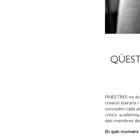
QÜEST
FINESTRES no és s
creació literària 
concedim cada any
crítics, acadèmiq
dels membres del 
En quin moment de