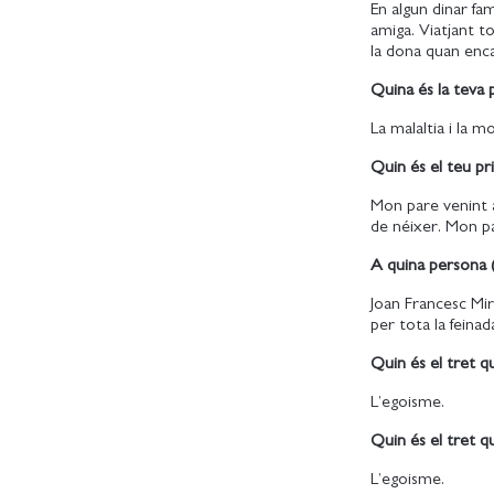
En algun dinar fa
amiga. Viatjant t
la dona quan encar
Quina és la teva
La malaltia i la m
Quin és el teu p
Mon pare venint 
de néixer. Mon par
A quina persona 
Joan Francesc Mir
per tota la feina
Quin és el tret 
L’egoisme.
Quin és el tret q
L’egoisme.