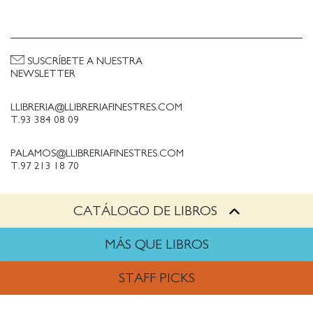
SUSCRÍBETE A NUESTRA
NEWSLETTER
LLIBRERIA@LLIBRERIAFINESTRES.COM
T.93 384 08 09
PALAMOS@LLIBRERIAFINESTRES.COM
T.97 213 18 70
CATÁLOGO DE LIBROS
PALESTINA@LLIBRERIAFINESTRES.COM
T.93 090 33 00
MÁS QUE LIBROS
TRABAJA CON NOSOTROS
STAFF PICKS
Política de Privacidad
Política de cookies
ARTES
Política de compras