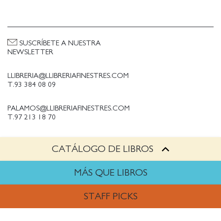
SUSCRÍBETE A NUESTRA
NEWSLETTER
LLIBRERIA@LLIBRERIAFINESTRES.COM
T.93 384 08 09
PALAMOS@LLIBRERIAFINESTRES.COM
T.97 213 18 70
CATÁLOGO DE LIBROS
PALESTINA@LLIBRERIAFINESTRES.COM
T.93 090 33 00
MÁS QUE LIBROS
TRABAJA CON NOSOTROS
STAFF PICKS
Política de Privacidad
Política de cookies
ARTES
Política de compras