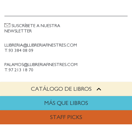
SUSCRÍBETE A NUESTRA
NEWSLETTER
LLIBRERIA@LLIBRERIAFINESTRES.COM
T.93 384 08 09
PALAMOS@LLIBRERIAFINESTRES.COM
T.97 213 18 70
CATÁLOGO DE LIBROS
PALESTINA@LLIBRERIAFINESTRES.COM
T.93 090 33 00
MÁS QUE LIBROS
TRABAJA CON NOSOTROS
STAFF PICKS
Política de Privacidad
Política de cookies
ARTES
Política de compras