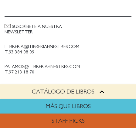
SUSCRÍBETE A NUESTRA
NEWSLETTER
LLIBRERIA@LLIBRERIAFINESTRES.COM
T.93 384 08 09
PALAMOS@LLIBRERIAFINESTRES.COM
T.97 213 18 70
CATÁLOGO DE LIBROS
PALESTINA@LLIBRERIAFINESTRES.COM
T.93 090 33 00
MÁS QUE LIBROS
TRABAJA CON NOSOTROS
STAFF PICKS
Política de Privacidad
Política de cookies
ARTES
Política de compras