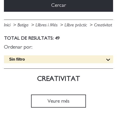
Inici
Botiga
Llibres i Més
Llibre pràctic
Creativitat
TOTAL DE RESULTATS: 49
Ordenar por:
Sin filtro
Data edició [DESC]
Títol [A-Z]
CREATIVITAT
Títol [Z-A]
Autor [A-Z]
Autor [Z-A]
Veure més
Data edició [ASC]