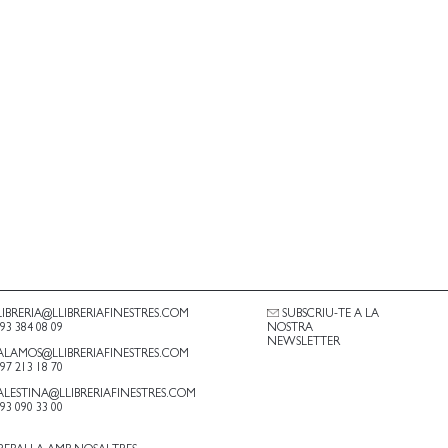
LIBRERIA@LLIBRERIAFINESTRES.COM
SUBSCRIU-TE A LA
.93 384 08 09
NOSTRA
NEWSLETTER
ALAMOS@LLIBRERIAFINESTRES.COM
.97 213 18 70
ALESTINA@LLIBRERIAFINESTRES.COM
.93 090 33 00