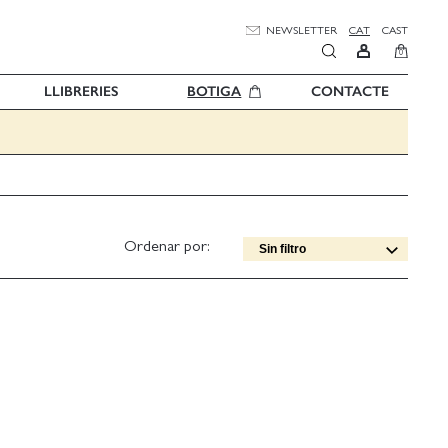
NEWSLETTER
CAT
CAST
0
LLIBRERIES
BOTIGA
CONTACTE
Ordenar por:
Sin filtro
Data edició [DESC]
Títol [A-Z]
Títol [Z-A]
Autor [A-Z]
Autor [Z-A]
Data edició [ASC]