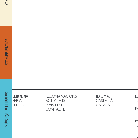
STAFF PICKS
MÉS QUE LLIBRES
LLIBRERIA
RECOMANACIONS
IDIOMA:
L
PER A
ACTIVITATS
CASTELLÀ
T
LLEGIR
MANIFEST
CATALÀ
P
CONTACTE
T
P
T