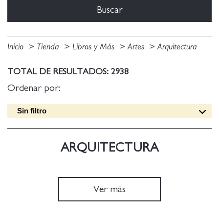
Inicio
Tienda
Libros y Más
Artes
Arquitectura
TOTAL DE RESULTADOS: 2938
Ordenar por:
Sin filtro
Fecha edición [DESC]
Título [A-Z]
ARQUITECTURA
Título [Z-A]
Autor [A-Z]
Autor [Z-A]
Ver más
Fecha edición [ASC]