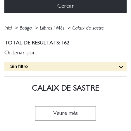
Inici
Botiga
Llibres i Més
Calaix de sastre
TOTAL DE RESULTATS: 162
Ordenar por:
Sin filtro
Data edició [DESC]
Títol [A-Z]
CALAIX DE SASTRE
Títol [Z-A]
Autor [A-Z]
Autor [Z-A]
Veure més
Data edició [ASC]