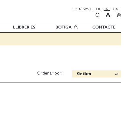
NEWSLETTER
CAT
CAST
0
LLIBRERIES
BOTIGA
CONTACTE
Ordenar por:
Sin filtro
Data edició [DESC]
Títol [A-Z]
Títol [Z-A]
Autor [A-Z]
Autor [Z-A]
Data edició [ASC]