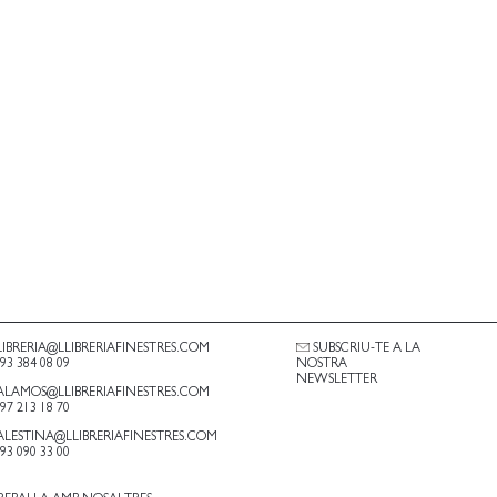
LIBRERIA@LLIBRERIAFINESTRES.COM
SUBSCRIU-TE A LA
.93 384 08 09
NOSTRA
NEWSLETTER
ALAMOS@LLIBRERIAFINESTRES.COM
.97 213 18 70
ALESTINA@LLIBRERIAFINESTRES.COM
.93 090 33 00