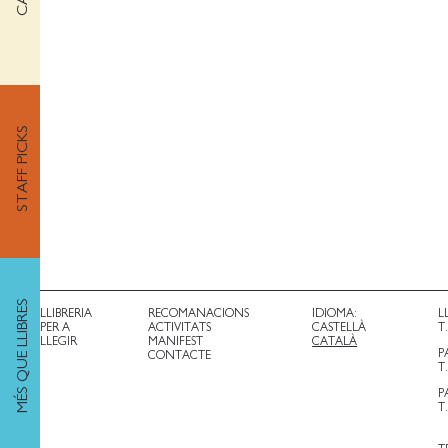
STAFF PICKS
MÉS QUE LLIBRES
LLIBRERIA
RECOMANACIONS
IDIOMA:
L
PER A
ACTIVITATS
CASTELLÀ
T
LLEGIR
MANIFEST
CATALÀ
P
CONTACTE
T
P
T