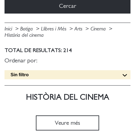
Inici
Botiga
Llibres i Més
Arts
Cinema
Història del cinema
TOTAL DE RESULTATS: 214
Ordenar por:
Sin filtro
Data edició [DESC]
Títol [A-Z]
HISTÒRIA DEL CINEMA
Títol [Z-A]
Autor [A-Z]
Autor [Z-A]
Veure més
Data edició [ASC]