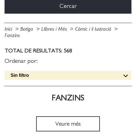
Inici
Botiga
Llibres i Més
Còmic i il lustració
Fanzins
TOTAL DE RESULTATS: 568
Ordenar por:
Sin filtro
Data edició [DESC]
Títol [A-Z]
FANZINS
Títol [Z-A]
Autor [A-Z]
Autor [Z-A]
Veure més
Data edició [ASC]